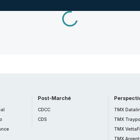
Post-Marché
Perspecti
al
CDCC
TMX Datali
o
CDS
TMX Traypo
ance
TMX VettaF
TMX Argent