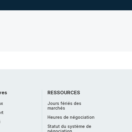
ves
RESSOURCES
nx
Jours fériés des
marchés
rt
Heures de négociation
i
Statut du système de
négociation