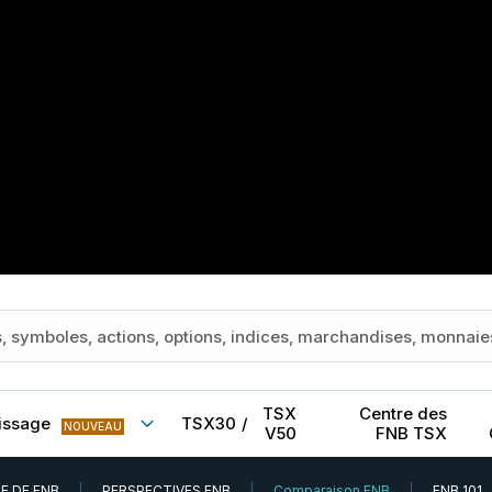
TSX
Centre des
issage
TSX30
/
NOUVEAU
V50
FNB TSX
E DE FNB
PERSPECTIVES FNB
Comparaison FNB
FNB 101