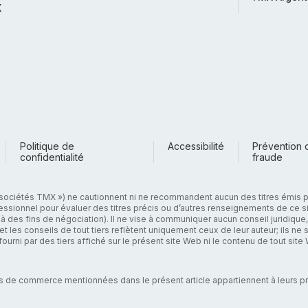
X
Politique de
Accessibilité
Prévention 
confidentialité
fraude
 sociétés TMX ») ne cautionnent ni ne recommandent aucun des titres émis p
rofessionnel pour évaluer des titres précis ou d’autres renseignements de ce 
 à des fins de négociation). Il ne vise à communiquer aucun conseil juridique, 
ns et les conseils de tout tiers reflètent uniquement ceux de leur auteur; ils
ourni par des tiers affiché sur le présent site Web ni le contenu de tout si
s de commerce mentionnées dans le présent article appartiennent à leurs pro