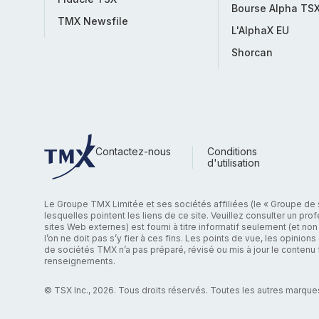
Bourse Alpha TS
TMX Newsfile
L'AlphaX EU
Shorcan
Contactez-nous
Conditions
d'utilisation
Le Groupe TMX Limitée et ses sociétés affiliées (le « Groupe de
lesquelles pointent les liens de ce site. Veuillez consulter un p
sites Web externes) est fourni à titre informatif seulement (et non
l’on ne doit pas s’y fier à ces fins. Les points de vue, les opinio
de sociétés TMX n’a pas préparé, révisé ou mis à jour le contenu f
renseignements.
© TSX Inc., 2026. Tous droits réservés. Toutes les autres marque