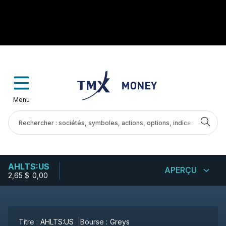
Menu
AHLTS:US
APERÇU
2,65 $
-
0,00
Titre :
AHLTS:US
Bourse :
Greys