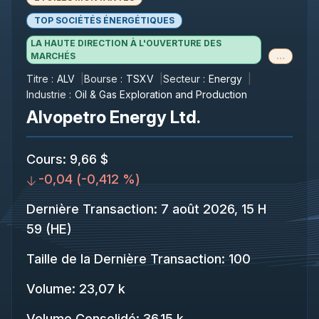
TOP SOCIÉTÉS ÉNERGÉTIQUES
LA HAUTE DIRECTION À L'OUVERTURE DES
MARCHÉS
…
Titre :
ALV
Bourse :
TSXV
Secteur :
Energy
Industrie :
Oil & Gas Exploration and Production
Alvopetro Energy Ltd.
Cours
:
9,66 $
-0,04
(
-0,412 %
)
Dernière Transaction
:
7 août 2026, 15 H
59 (HE)
Taille de la Dernière Transaction
:
100
Volume:
23,07 k
Volume Consolidé
:
36,15 k