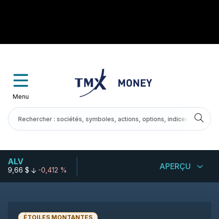
Menu
ALV
APERÇU
9,66 $
-0,412 %
ÉTOILES MONTANTES