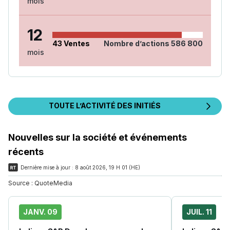
mois
12
43
Ventes
Nombre d’actions
586 800
mois
TOUTE L’ACTIVITÉ DES INITIÉS
Nouvelles sur la société et événements
récents
Dernière mise à jour :
8 août 2026, 19 H 01 (HE)
Source :
QuoteMedia
JANV. 09
JUIL. 11