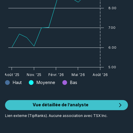
8.00
7.00
6.00
5.00
Août '25
Nov. '25
Févr. '26
Mai '26
Août '26
Haut
Moyenne
Bas
Vue détaillée de l’analyste
Lien externe (TipRanks). Aucune association avec TSX Inc.