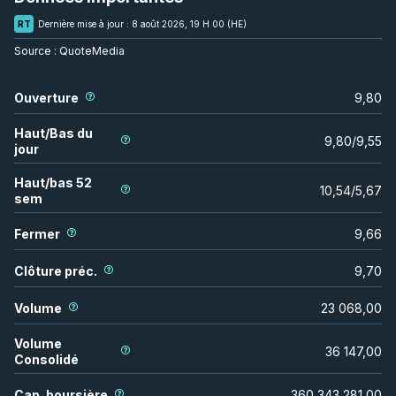
RT
Dernière mise à jour :
8 août 2026, 19 H 00 (HE)
Source :
QuoteMedia
Ouverture
9,80
Haut/Bas du
9,80
/
9,55
jour
Haut/bas 52
10,54
/
5,67
sem
Fermer
9,66
Clôture préc.
9,70
Volume
23 068,00
Volume
36 147,00
Consolidé
Cap. boursière
360 343 281,00