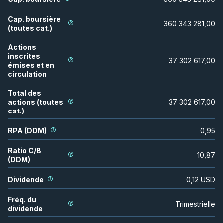
Cap. boursière
360 343 281,00
(toutes cat.)
Actions
inscrites
37 302 617,00
émises et en
circulation
Total des
actions (toutes
37 302 617,00
cat.)
RPA (DDM)
0,95
Ratio C/B
10,87
(DDM)
Dividende
0,12
USD
Fréq. du
Trimestrielle
dividende