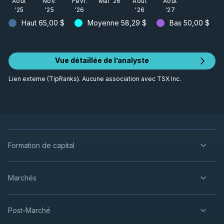
Août
Nov.
Févr.
Mai '26
Août
Août
'25
'25
'26
'26
'27
Haut
65,00 $
Moyenne
58,29 $
Bas
50,00 $
Vue détaillée de l’analyste
Lien externe (TipRanks). Aucune association avec TSX Inc.
Formation de capital
Marchés
Post-Marché