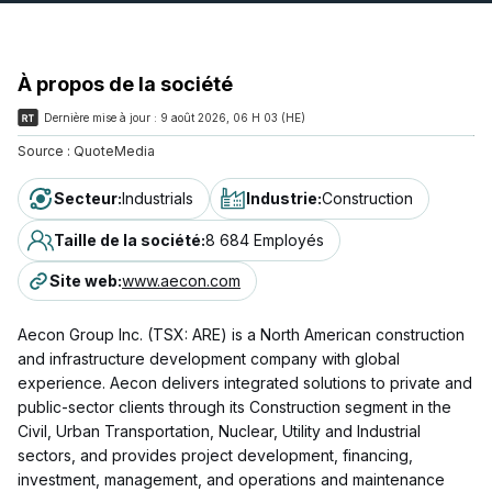
À propos de la société
Dernière mise à jour :
9 août 2026, 06 H 03 (HE)
Source :
QuoteMedia
Secteur
:
Industrials
Industrie
:
Construction
Taille de la société
:
8 684 Employés
Site web
:
www.aecon.com
Aecon Group Inc. (TSX: ARE) is a North American construction
and infrastructure development company with global
experience. Aecon delivers integrated solutions to private and
public-sector clients through its Construction segment in the
Civil, Urban Transportation, Nuclear, Utility and Industrial
sectors, and provides project development, financing,
investment, management, and operations and maintenance