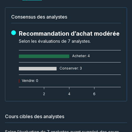
Consensus des analystes
Recommandation d’achat modérée
Selon les évaluations de 7 analystes.
Acheter
:
4
Conserver
:
3
Vendre
:
0
2
4
6
Cours cibles des analystes
Selon l’évaluation de 7 analystes ayant suggéré des cours