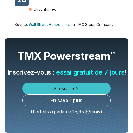
Unconfirmed
Source:
Wall Street Horizon, Inc.,
a TMX Group Company
TMX Powerstream
TM
Inscrivez-vous :
essai gratuit de 7 jours
!
S’inscrire
En savoir plus
(Forfaits à partir de 15,95 $/mois)