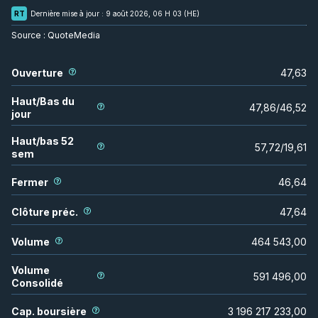
RT
Dernière mise à jour :
9 août 2026, 06 H 03 (HE)
Source :
QuoteMedia
Ouverture
47,63
Haut/Bas du
47,86
/
46,52
jour
Haut/bas 52
57,72
/
19,61
sem
Fermer
46,64
Clôture préc.
47,64
Volume
464 543,00
Volume
591 496,00
Consolidé
Cap. boursière
3 196 217 233,00