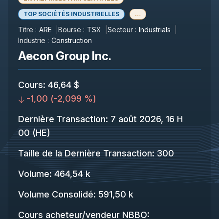
TOP SOCIÉTÉS INDUSTRIELLES
…
Titre :
ARE
Bourse :
TSX
Secteur :
Industrials
Industrie :
Construction
Aecon Group Inc.
Cours
:
46,64 $
-1,00
(
-2,099 %
)
Dernière Transaction
:
7 août 2026, 16 H
00 (HE)
Taille de la Dernière Transaction
:
300
Volume:
464,54 k
Volume Consolidé
:
591,50 k
Cours acheteur/vendeur NBBO
: