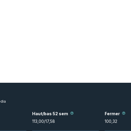
dia
Haut/bas 52 sem
Fermer
113,00
/
17,58
100,32