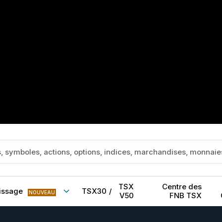
TSX
Centre des
issage
TSX30
/
NOUVEAU
V50
FNB TSX