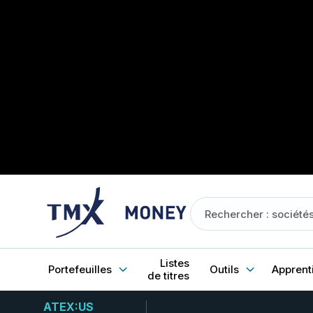
Listes
Portefeuilles
Outils
Apprent
de titres
ATEX:US