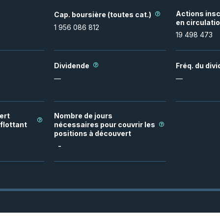
Actions insc
Cap. boursière (toutes cat.)
en circulati
1 956 086 812
19 498 473
Dividende
Fréq. du div
—
—
ert
Nombre de jours
flottant
nécessaires pour couvrir les
positions à découvert
-