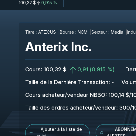
100,32 $
0,915 %
Titre :
ATEX:US
Bourse :
NCM
Secteur :
Media
Indus
Anterix Inc.
Cours
:
100,32 $
0,91
(
0,915 %
)
Der
Taille de la Dernière Transaction
:
-
Volu
Cours acheteur/vendeur NBBO
:
100,14 $
/
1
Taille des ordres acheteur/vendeur
:
300
/
1
Ajouter à la liste de
ABONNEM
suivi
ALERTES