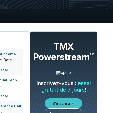
TMX
Powerstream
Q1 2027 Earnings Announcement-After Mkt
TM
t Date
lease
Oppenheimer 29th Annual Technology, I...
Inscrivez-vous :
essai
gratuit de 7 jours
!
lease
S’inscrire
erence Call
all