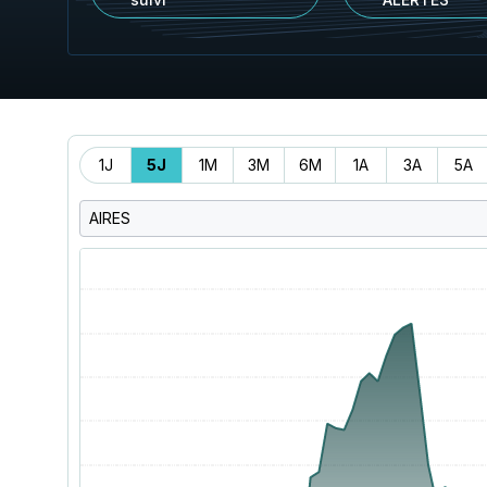
Période
1J
5J
1M
3M
6M
1A
3A
5A
AIRES