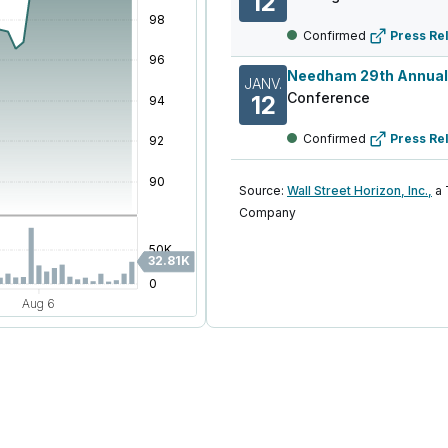
12
Confirmed
Press Re
JANV.
Conference
12
Confirmed
Press Re
Source:
Wall Street Horizon, Inc.,
a
Company