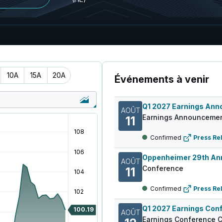
10A
15A
20A
Événements à venir
AOÛT
Earnings Announcemen
11
Confirmed
Press Re
AOÛT
Conference
11
Confirmed
Press Re
Q1 2027 Earnings Conf
AOÛT
Earnings Conference C