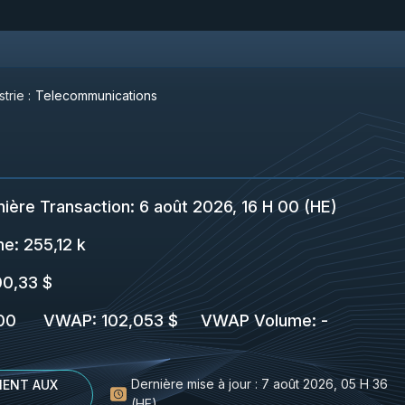
trie :
Telecommunications
nière Transaction
:
6 août 2026, 16 H 00 (HE)
me:
255,12 k
00,33 $
00
VWAP
:
102,053 $
VWAP Volume
:
-
Dernière mise à jour :
7 août 2026, 05 H 36
ENT AUX
(HE)