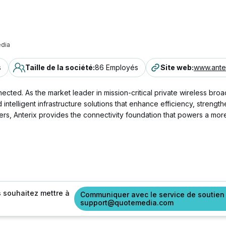
dia
s
Taille de la société
:
86 Employés
Site web
:
www.ante
nnected. As the market leader in mission-critical private wireless bro
elligent infrastructure solutions that enhance efficiency, strengthen
s, Anterix provides the connectivity foundation that powers a more 
s souhaitez mettre à
Communiquer avec le service de soutien
support@quotemedia.com