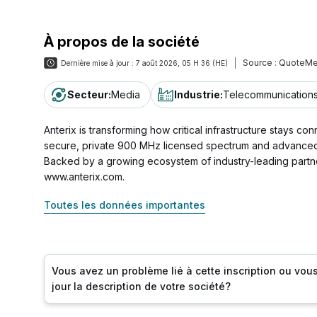
À propos de la société
Source :
QuoteMe
Dernière mise à jour :
7 août 2026, 05 H 36 (HE)
Secteur
:
Media
Industrie
:
Telecommunication
Anterix is transforming how critical infrastructure stays co
secure, private 900 MHz licensed spectrum and advanced int
Backed by a growing ecosystem of industry-leading partner
www.anterix.com.
Toutes les données importantes
Vous avez un problème lié à cette inscription ou vou
jour la description de votre société?