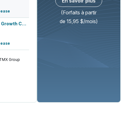
En savoir plus
lease
(Forfaits à partir
de 15,95 $/mois)
Needham 29th Annual Growth Conference...
lease
 TMX Group