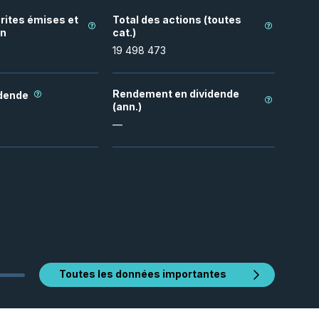
rites émises et
Total des actions (toutes
on
cat.)
19 498 473
Rendement en dividende
idende
(ann.)
—
Toutes les données importantes