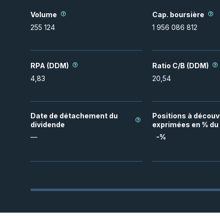
Volume
Cap. boursière
255 124
1 956 086 812
RPA (DDM)
Ratio C/B (DDM)
4,83
20,54
Date de détachement du
Positions à découv
dividende
exprimées en % du 
—
-
%