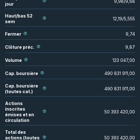
9,98
/
9,68
jour
Haut/bas 52
12,19
/
5,555
sem
Fermer
9,74
Clôture préc.
9,87
Volume
123 047,00
Cap. boursière
490 831 911,00
Cap. boursière
490 831 911,00
(toutes cat.)
Actions
inscrites
50 393 420,00
émises et en
circulation
Total des
actions (toutes
50 393 420,00