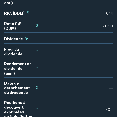
cat.)
RPA (DDM)
0,14
Ratio C/B
70,50
(DDM)
Dividende
—
Fréq. du
—
dividende
Rendement en
dividende
—
(ann.)
Date de
détachement
—
du dividende
Positions à
découvert
-
%
exprimées
en % du flottant