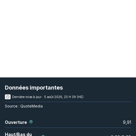
Données importantes
Dernière mise à jour :
5 août 2026, 23 H 39 (HE)
Source :
QuoteMedia
Ouverture
9,91
Haut/Bas du