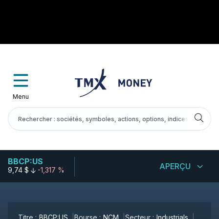
Menu
BBCP:US
APERÇU
9,74 $
-1,317 %
Titre :
BBCP:US
Bourse :
NCM
Secteur :
Industrials