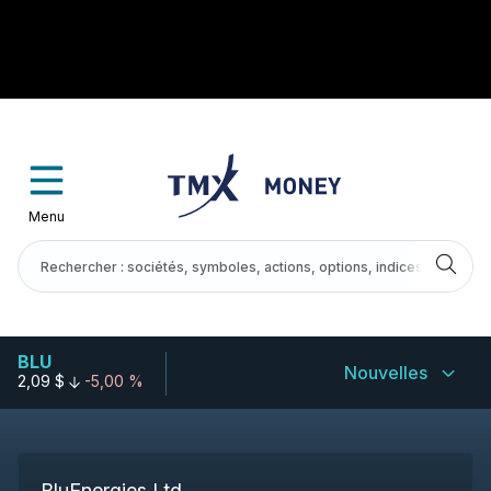
Menu
BLU
Nouvelles
2,09 $
-5,00 %
BluEnergies Ltd.