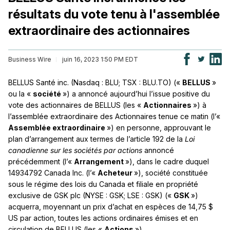
résultats du vote tenu à l'assemblée
extraordinaire des actionnaires
Business Wire
juin 16, 2023 1:50 PM EDT
BELLUS Santé inc. (Nasdaq : BLU; TSX : BLU.TO) («
BELLUS
»
ou la «
société
») a annoncé aujourd’hui l’issue positive du
vote des actionnaires de BELLUS (les «
Actionnaires
») à
l’assemblée extraordinaire des Actionnaires tenue ce matin (l’«
Assemblée extraordinaire
») en personne, approuvant le
plan d’arrangement aux termes de l’article 192 de la
Loi
canadienne sur les sociétés par actions
annoncé
précédemment (l’«
Arrangement
»), dans le cadre duquel
14934792 Canada Inc. (l’«
Acheteur
»), société constituée
sous le régime des lois du Canada et filiale en propriété
exclusive de GSK plc (NYSE : GSK; LSE : GSK) («
GSK
»)
acquerra, moyennant un prix d’achat en espèces de 14,75 $
US par action, toutes les actions ordinaires émises et en
circulation de BELLUS (les «
Actions
»).