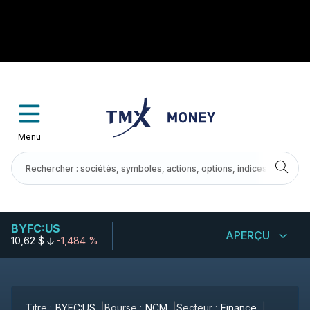
Menu
BYFC:US
APERÇU
10,62 $
-1,484 %
Titre :
BYFC:US
Bourse :
NCM
Secteur :
Finance