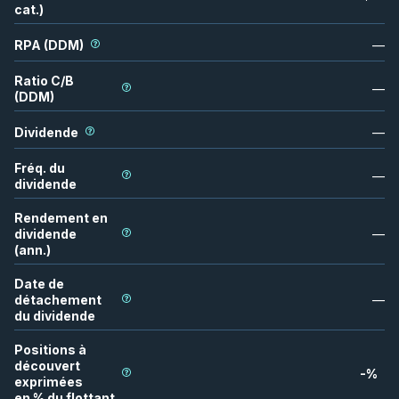
cat.)
RPA (DDM)
—
Ratio C/B
—
(DDM)
Dividende
—
Fréq. du
—
dividende
Rendement en
dividende
—
(ann.)
Date de
détachement
—
du dividende
Positions à
découvert
-
%
exprimées
en % du flottant