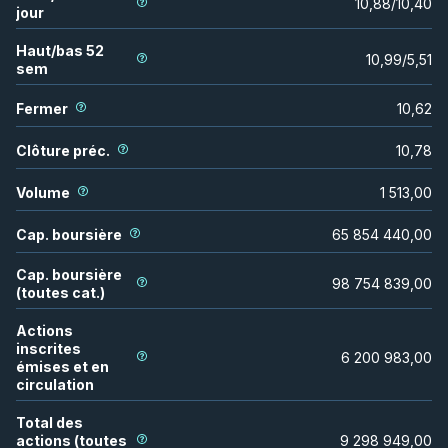
10,88
/
10,40
jour
Haut/bas 52
10,99
/
5,51
sem
Fermer
10,62
Clôture préc.
10,78
Volume
1 513,00
Cap. boursière
65 854 440,00
Cap. boursière
98 754 839,00
(toutes cat.)
Actions
inscrites
6 200 983,00
émises et en
circulation
Total des
actions (toutes
9 298 949,00