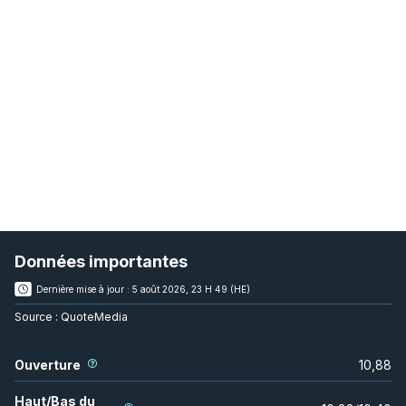
Données importantes
Dernière mise à jour :
5 août 2026, 23 H 49 (HE)
Source :
QuoteMedia
Ouverture
10,88
Haut/Bas du