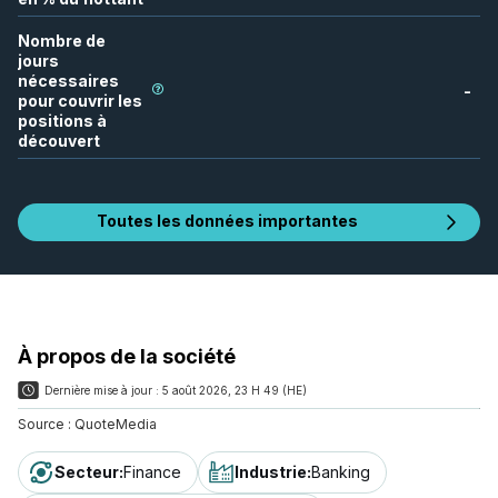
Nombre de
jours
nécessaires
-
pour couvrir les
positions à
découvert
Toutes les données importantes
À propos de la société
Dernière mise à jour :
5 août 2026, 23 H 49 (HE)
Source :
QuoteMedia
Secteur
:
Finance
Industrie
:
Banking