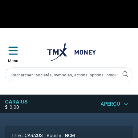
Menu
CARA:US
APERÇU
$
-
0,00
Titre :
CARA:US
Bourse :
NCM