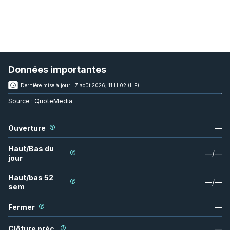
Données importantes
Dernière mise à jour :
7 août 2026, 11 H 02 (HE)
Source :
QuoteMedia
Ouverture
—
Haut/Bas du
—
/
—
jour
Haut/bas 52
—
/
—
sem
Fermer
—
Clôture préc.
—