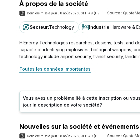
À propos de la société
Source :
QuoteMe
Dernière mise à jour :
8 août 2026, 01 H 49 (HE)
Secteur
:
Technology
Industrie
:
Hardware & E
HiEnergy Technologies researches, designs, tests, and de
capable of identifying explosives, biological weapons, and
technology include airport security, transit security, lan
Toutes les données importantes
Vous avez un problème lié à cette inscription ou vou
jour la description de votre société?
Nouvelles sur la société et événements
Source :
QuoteMe
Dernière mise à jour :
8 août 2026, 01 H 49 (HE)