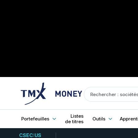
Listes
Portefeuilles
Outils
Apprent
de titres
CSEC:US