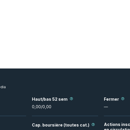
dia
Haut/bas 52 sem
Fermer
0,00
/
0,00
—
Actions insc
Cap. boursière (toutes cat.)
en circulati