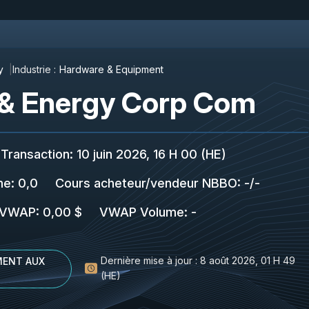
y
Industrie :
Hardware & Equipment
e & Energy Corp Com
 Transaction
:
10 juin 2026, 16 H 00 (HE)
me:
0,0
Cours acheteur/vendeur NBBO
:
-
/
-
VWAP
:
0,00 $
VWAP Volume
:
-
Dernière mise à jour :
8 août 2026, 01 H 49
ENT AUX
(HE)