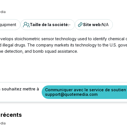
dia
quipment
Taille de la société
:
-
Site web
:
N/A
velops stoichiometric sensor technology used to identify chemical
 illegal drugs. The company markets its technology to the U.S. gove
dmine detection, and bomb squad assistance.
s souhaitez mettre à
Communiquer avec le service de soutien
support@quotemedia.com
 récents
dia