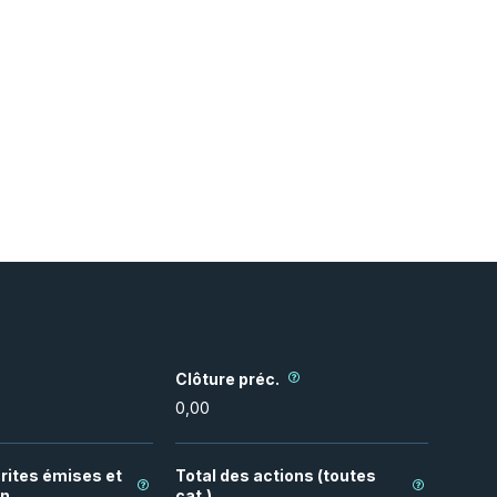
Clôture préc.
0,00
rites émises et
Total des actions (toutes
on
cat.)