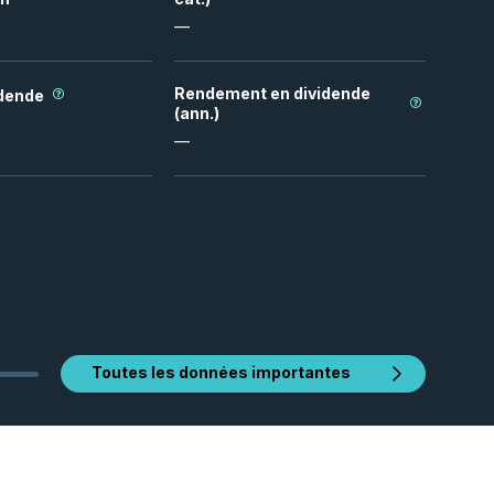
—
Rendement en dividende
idende
(ann.)
—
Toutes les données importantes