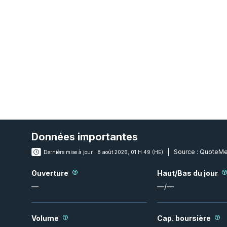
Données importantes
Source :
QuoteMe
Dernière mise à jour :
8 août 2026, 01 H 49 (HE)
Ouverture
Haut/Bas du jour
—
—
/
—
Volume
Cap. boursière