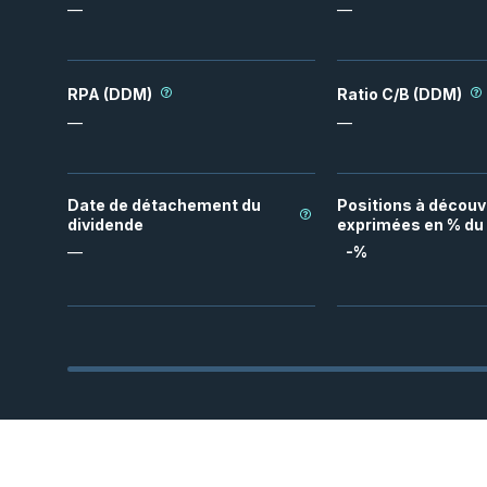
—
—
RPA (DDM)
Ratio C/B (DDM)
—
—
Date de détachement du
Positions à découv
dividende
exprimées en % du 
—
-
%