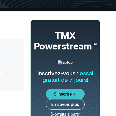
TMX
Powerstream
TM
Inscrivez-vous :
essai
t
gratuit de 7 jours
!
S’inscrire
En savoir plus
(Forfaits à partir