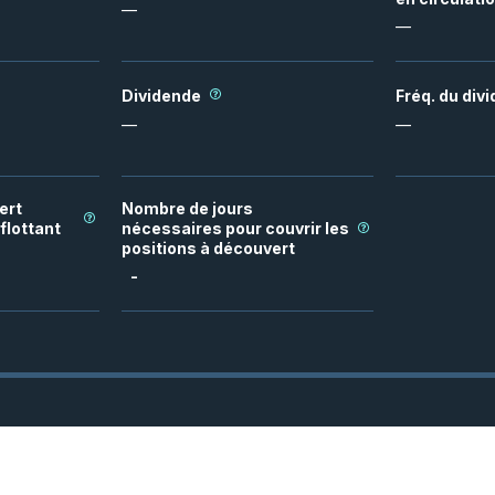
—
—
Dividende
Fréq. du div
—
—
ert
Nombre de jours
flottant
nécessaires pour couvrir les
positions à découvert
-