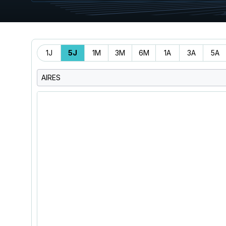
Période
1J
5J
1M
3M
6M
1A
3A
5A
AIRES