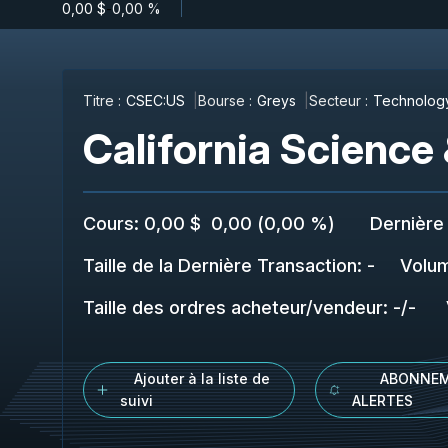
0,00 $
-
0,00 %
Titre :
CSEC:US
Bourse :
Greys
Secteur :
Technolog
California Scienc
Cours
:
0,00 $
0,00
(
0,00 %
)
Dernière
Taille de la Dernière Transaction
:
-
Volu
Taille des ordres acheteur/vendeur
:
-
/
-
Ajouter à la liste de
ABONNEM
suivi
ALERTES