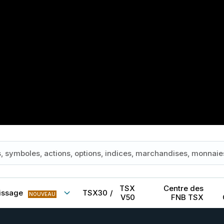
TSX
Centre des
issage
TSX30
/
NOUVEAU
V50
FNB TSX