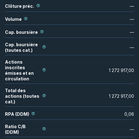
Clôture préc.
—
Volume
—
Cap. boursière
—
Cap. boursière
—
(toutes cat.)
Actions
inscrites
1 272 917,00
émises et en
circulation
Total des
actions (toutes
1 272 917,00
cat.)
RPA (DDM)
0,06
Ratio C/B
—
(DDM)