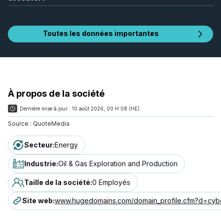
Toutes les données importantes
À propos de la société
Dernière mise à jour :
10 août 2026, 00 H 08 (HE)
Source :
QuoteMedia
Secteur
:
Energy
Industrie
:
Oil & Gas Exploration and Production
Taille de la société
:
0 Employés
Site web
:
www.hugedomains.com/domain_profile.cfm?d=cyb