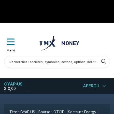
Menu
CYAP:US
APERÇU
$
-
0,00
Titre :
CYAP:US
Bourse :
OTCID
Secteur :
Energy