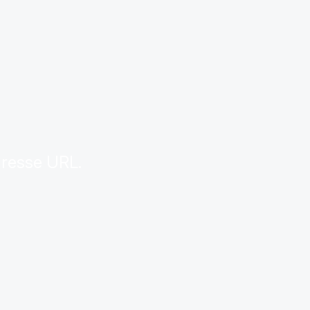
.
dresse URL.