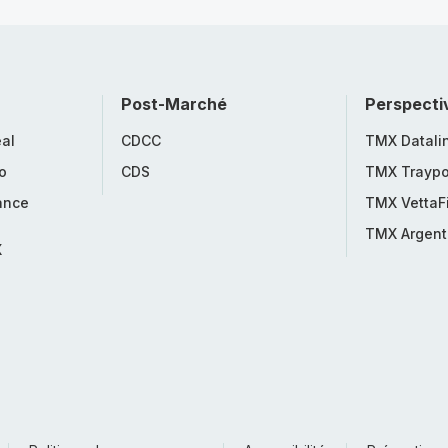
Post-Marché
Perspecti
al
CDCC
TMX Datali
o
CDS
TMX Traypo
ance
TMX VettaF
TMX Argent
X