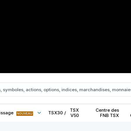
TSX
Centre des
issage
TSX30
/
NOUVEAU
V50
FNB TSX