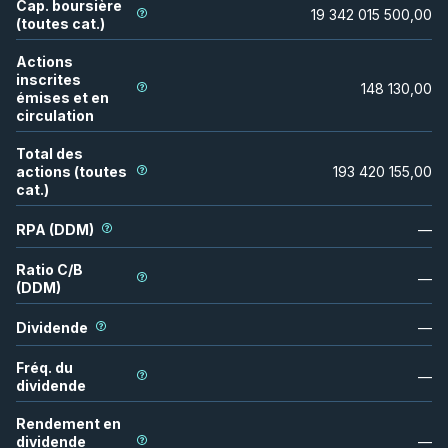
Cap. boursière
19 342 015 500,00
(toutes cat.)
Actions
inscrites
148 130,00
émises et en
circulation
Total des
actions (toutes
193 420 155,00
cat.)
RPA (DDM)
—
Ratio C/B
—
(DDM)
Dividende
—
Fréq. du
—
dividende
Rendement en
dividende
—