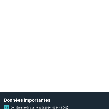
Données importantes
RT
Dernière mise à jour :
9 août 2026, 03 H 43 (HE)