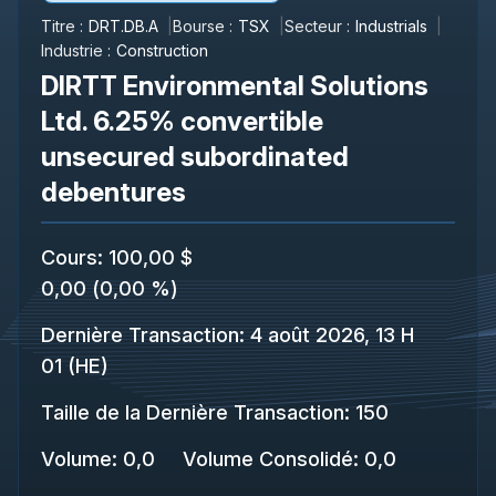
Titre :
DRT.DB.A
Bourse :
TSX
Secteur :
Industrials
Industrie :
Construction
DIRTT Environmental Solutions
Ltd. 6.25% convertible
unsecured subordinated
debentures
Cours
:
100,00 $
0,00
(
0,00 %
)
Dernière Transaction
:
4 août 2026, 13 H
01 (HE)
Taille de la Dernière Transaction
:
150
Volume:
0,0
Volume Consolidé
:
0,0