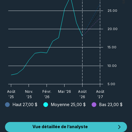
25.00
20.00
15.00
10.00
5.00
Août
Nov.
Févr.
Mai '26
Août
Août
'25
'25
'26
'26
'27
Haut
27,00 $
Moyenne
25,00 $
Bas
23,00 $
Vue détaillée de l’analyste