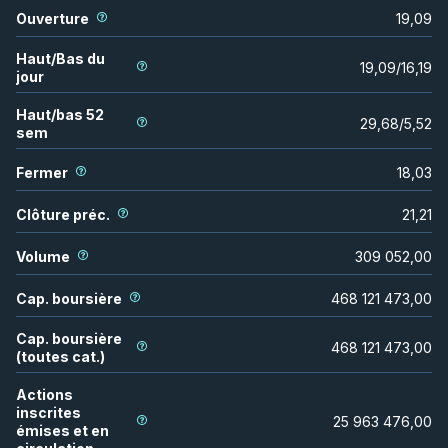
Ouverture
19,09
Haut/Bas du
19,09
/
16,19
jour
Haut/bas 52
29,68
/
5,52
sem
Fermer
18,03
Clôture préc.
21,21
Volume
309 052,00
Cap. boursière
468 121 473,00
Cap. boursière
468 121 473,00
(toutes cat.)
Actions
inscrites
25 963 476,00
émises et en