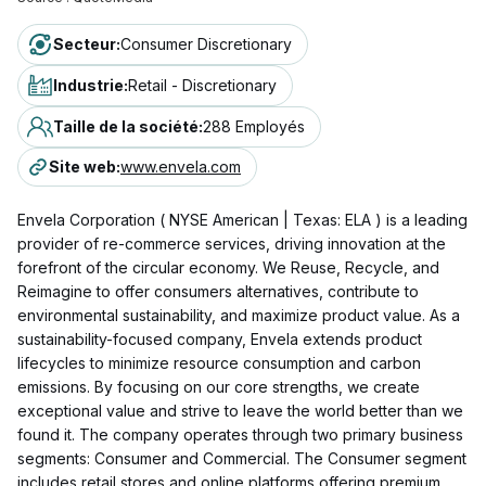
Secteur
:
Consumer Discretionary
Industrie
:
Retail - Discretionary
Taille de la société
:
288 Employés
Site web
:
www.envela.com
Envela Corporation ( NYSE American | Texas: ELA ) is a leading
provider of re-commerce services, driving innovation at the
forefront of the circular economy. We Reuse, Recycle, and
Reimagine to offer consumers alternatives, contribute to
environmental sustainability, and maximize product value. As a
sustainability-focused company, Envela extends product
lifecycles to minimize resource consumption and carbon
emissions. By focusing on our core strengths, we create
exceptional value and strive to leave the world better than we
found it. The company operates through two primary business
segments: Consumer and Commercial. The Consumer segment
includes retail stores and online platforms offering premium