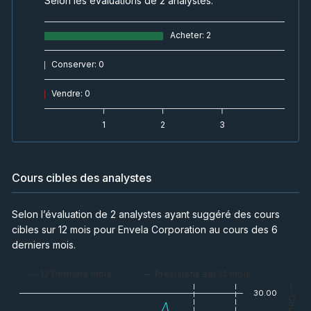
Selon les évaluations de 2 analystes.
Acheter
:
2
Conserver
:
0
Vendre
:
0
1
2
3
Cours cibles des analystes
Selon l’évaluation de 2 analystes ayant suggéré des cours
cibles sur 12 mois pour Envela Corporation au cours des 6
derniers mois.
— 12 Derniers mois
— Prévisions sur 12 mois
— Cours
30.00