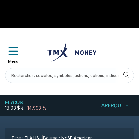
Menu
ELA:US
APERÇU
18,03 $
-14,993 %
Titre :
ELA:US
Bourse :
NYSE American