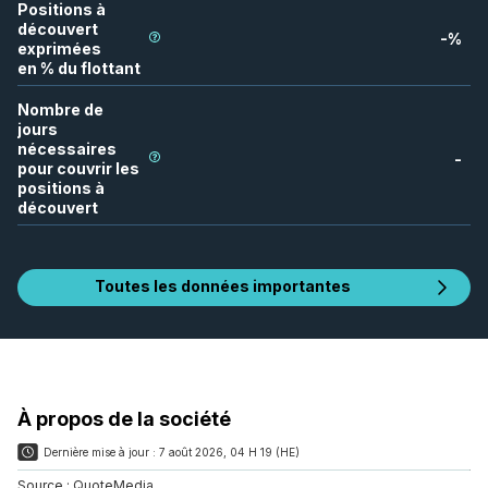
Positions à
découvert
-
%
exprimées
en % du flottant
Nombre de
jours
nécessaires
-
pour couvrir les
positions à
découvert
Toutes les données importantes
À propos de la société
Dernière mise à jour :
7 août 2026, 04 H 19 (HE)
Source :
QuoteMedia