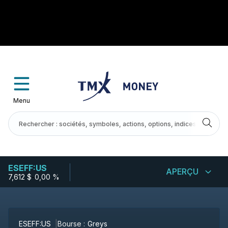
Menu
ESEFF:US
APERÇU
7,612 $
-
0,00 %
ESEFF:US
Bourse :
Greys