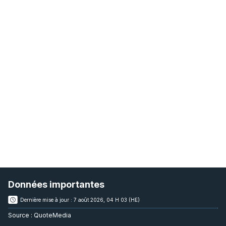
Données importantes
Dernière mise à jour :
7 août 2026, 04 H 03 (HE)
Source :
QuoteMedia