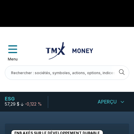
Menu
ESG
APERÇU
57,29 $
-0,122 %
FNB AXÉS SUR LE DÉVELOPPEMENT DURABLE