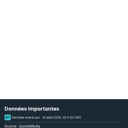
Données importantes
RT
Dernière mise à jour :
10 août 2026, 05 H 53 (HE)
Source :
QuoteMedia