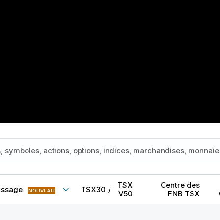
TSX
Centre des
issage
TSX30
/
NOUVEAU
V50
FNB TSX