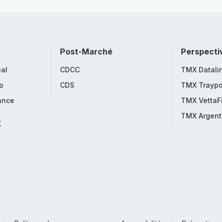
Post-Marché
Perspecti
al
CDCC
TMX Datali
o
CDS
TMX Traypo
ance
TMX VettaF
TMX Argent
X