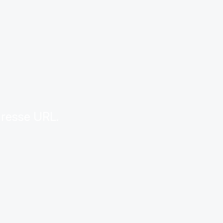
.
dresse URL.