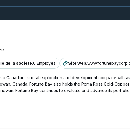
ia
lle de la société
:
0 Employés
Site web
:
www.fortunebaycorp.
 a Canadian mineral exploration and development company with a
chewan, Canada. Fortune Bay also holds the Poma Rosa Gold-Copper P
chewan. Fortune Bay continues to evaluate and advance its portfolio 