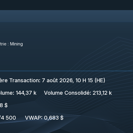
trie :
Mining
ère Transaction
:
7 août 2026, 10 H 15 (HE)
lume:
144,37 k
Volume Consolidé
:
213,12 k
8 $
/
4 500
VWAP
:
0,683 $