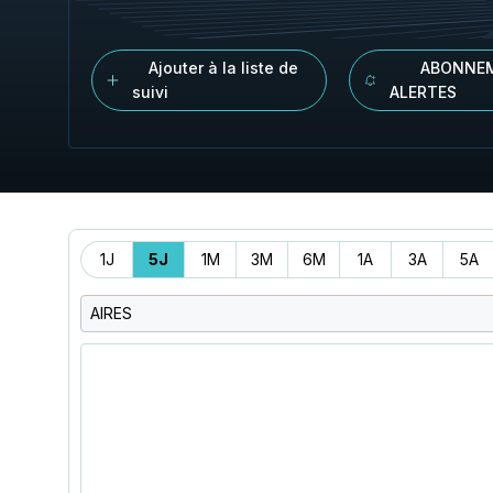
Ajouter à la liste de
ABONNE
suivi
ALERTES
Période
1J
5J
1M
3M
6M
1A
3A
5A
AIRES