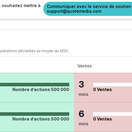
s souhaitez mettre à
Communiquer avec le service de soutien
support@quotemedia.com
opérations déclarées au moyen du SEDI.
Ventes
3
Nombre d’actions
500 000
0
Ventes
mois
6
Nombre d’actions
500 000
0
Ventes
mois