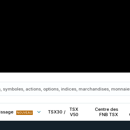
TSX
Centre des
issage
TSX30
/
NOUVEAU
V50
FNB TSX