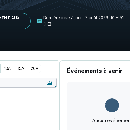
Dernière mise à jour :
7 août 2026, 10 H 51
MENT AUX
(HE)
10A
15A
20A
Événements à venir
Aucun événemen