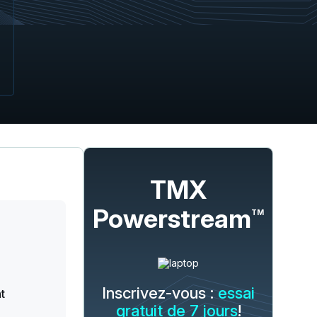
TMX
Powerstream
TM
Inscrivez-vous :
essai
t
gratuit de 7 jours
!