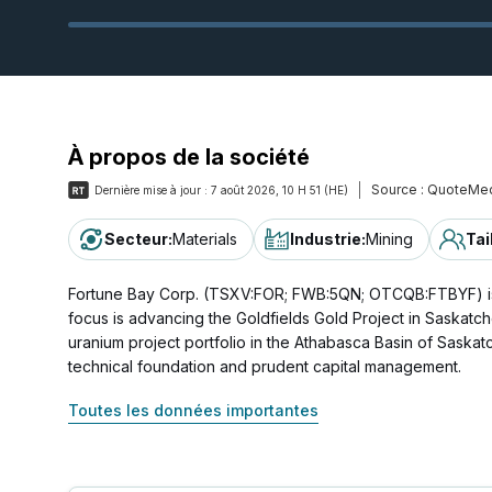
À propos de la société
Source :
QuoteMed
Dernière mise à jour :
7 août 2026, 10 H 51 (HE)
Secteur
:
Materials
Industrie
:
Mining
Tai
Fortune Bay Corp. (TSXV:FOR; FWB:5QN; OTCQB:FTBYF) is
focus is advancing the Goldfields Gold Project in Saskat
uranium project portfolio in the Athabasca Basin of Saskat
technical foundation and prudent capital management.
Toutes les données importantes