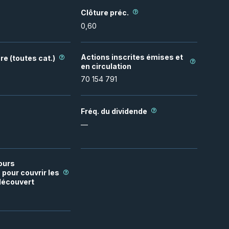
Clôture préc.
0,60
Actions inscrites émises et
re (toutes cat.)
en circulation
70 154 791
Fréq. du dividende
—
ours
pour couvrir les
découvert