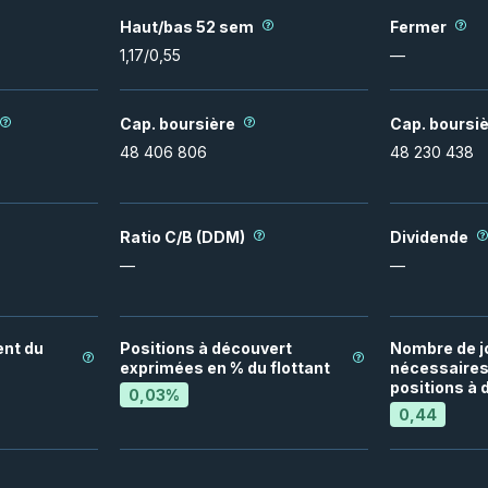
Haut/bas 52 sem
Fermer
1,17
/
0,55
—
Cap. boursière
Cap. boursiè
48 406 806
48 230 438
Ratio C/B (DDM)
Dividende
—
—
nt du
Positions à découvert
Nombre de j
exprimées en % du flottant
nécessaires 
positions à 
0,03
%
0,44