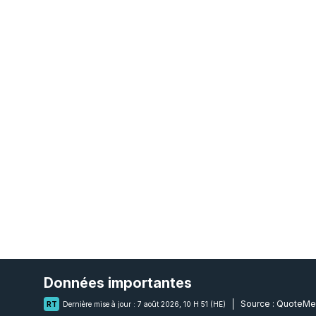
Données importantes
Source :
QuoteMe
RT
Dernière mise à jour :
7 août 2026, 10 H 51 (HE)