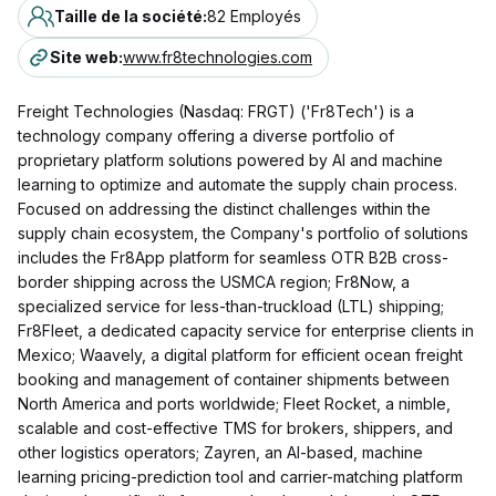
Taille de la société
:
82 Employés
Site web
:
www.fr8technologies.com
Freight Technologies (Nasdaq: FRGT) ('Fr8Tech') is a
technology company offering a diverse portfolio of
proprietary platform solutions powered by AI and machine
learning to optimize and automate the supply chain process.
Focused on addressing the distinct challenges within the
supply chain ecosystem, the Company's portfolio of solutions
includes the Fr8App platform for seamless OTR B2B cross-
border shipping across the USMCA region; Fr8Now, a
specialized service for less-than-truckload (LTL) shipping;
Fr8Fleet, a dedicated capacity service for enterprise clients in
Mexico; Waavely, a digital platform for efficient ocean freight
booking and management of container shipments between
North America and ports worldwide; Fleet Rocket, a nimble,
scalable and cost-effective TMS for brokers, shippers, and
other logistics operators; Zayren, an AI-based, machine
learning pricing-prediction tool and carrier-matching platform