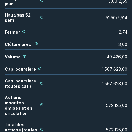
3,00
/
2,65
jour
Haut/bas 52
51,50
/
2,514
sem
Fermer
2,74
Clôture préc.
3,00
Volume
49 426,00
Cap. boursière
1 567 623,00
Cap. boursière
1 567 623,00
(toutes cat.)
Actions
inscrites
572 125,00
émises et en
circulation
Total des
actions (toutes
572 125,00