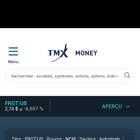
Menu
FRGT:US
APERÇU
2,74 $
-8,667 %
Titre :
FRGT:US
Bourse :
NCM
Secteur :
Industrials