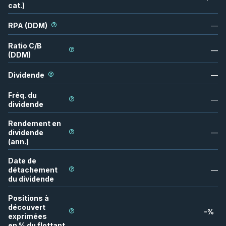
cat.)
RPA (DDM)
—
Ratio C/B
—
(DDM)
Dividende
—
Fréq. du
—
dividende
Rendement en
dividende
—
(ann.)
Date de
détachement
—
du dividende
Positions à
découvert
-
%
exprimées
en % du flottant