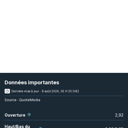
Données importantes
Dernière mise à jour :
8 août 2026, 05 H 33 (HE)
Source :
QuoteMedia
Ouverture
2,92
Haut/Bas du