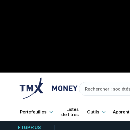
Listes
Portefeuilles
Outils
Apprent
de titres
FTGPF:US