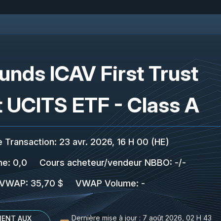
Funds ICAV First Trust
 UCITS ETF - Class A
e Transaction
:
23 avr. 2026, 16 H 00 (HE)
me:
0,0
Cours acheteur/vendeur NBBO
:
-
/
-
VWAP
:
35,70 $
VWAP Volume
:
-
Dernière mise à jour :
7 août 2026, 02 H 43
ENT AUX