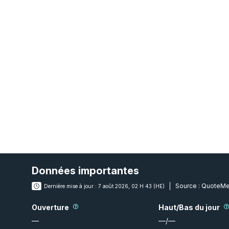
Données importantes
Source :
QuoteMe
Dernière mise à jour :
7 août 2026, 02 H 43 (HE)
Ouverture
Haut/Bas du jour
—
—
/
—