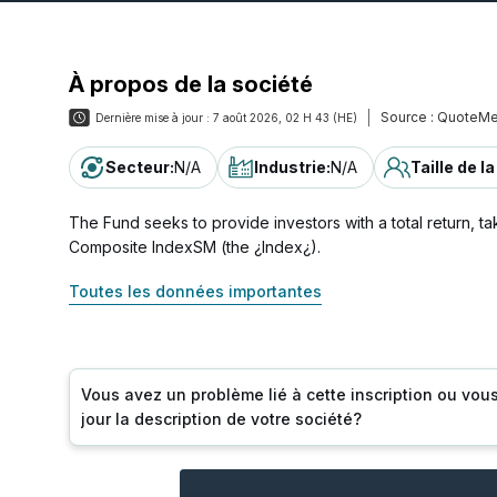
À propos de la société
Source :
QuoteMe
Dernière mise à jour :
7 août 2026, 02 H 43 (HE)
Secteur
:
N/A
Industrie
:
N/A
Taille de l
The Fund seeks to provide investors with a total return, ta
Composite IndexSM (the ¿Index¿).
Toutes les données importantes
Vous avez un problème lié à cette inscription ou vou
jour la description de votre société?