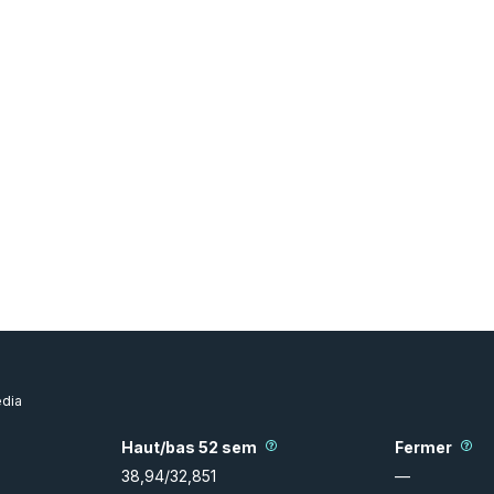
dia
Haut/bas 52 sem
Fermer
38,94
/
32,851
—