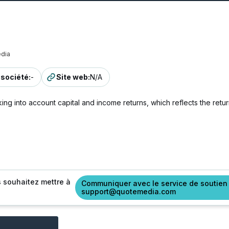
dia
a société
:
-
Site web
:
N/A
king into account capital and income returns, which reflects the ret
s souhaitez mettre à
Communiquer avec le service de soutien
support@quotemedia.com