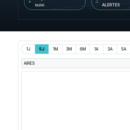
suivi
ALERTES
Période
1J
5J
1M
3M
6M
1A
3A
5A
AIRES