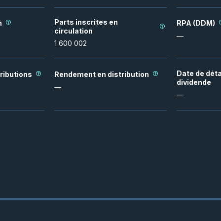
Parts inscrites en
n
RPA (DDM)
circulation
—
1 600 002
Date de dét
ributions
Rendement en distribution
dividende
—
—