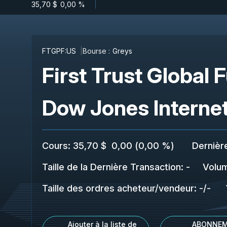
35,70 $
-
0,00 %
FTGPF:US
Bourse :
Greys
First Trust Global 
Dow Jones Internet
Cours
:
35,70 $
0,00
(
0,00 %
)
Dernièr
Taille de la Dernière Transaction
:
-
Volu
Taille des ordres acheteur/vendeur
:
-
/
-
Ajouter à la liste de
ABONNEM