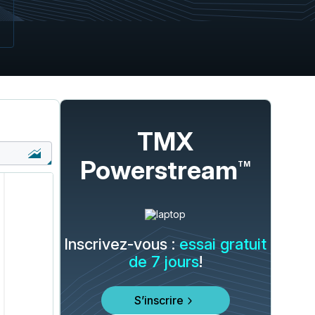
TMX
Powerstream
TM
Inscrivez-vous :
essai gratuit
de 7 jours
!
S’inscrire