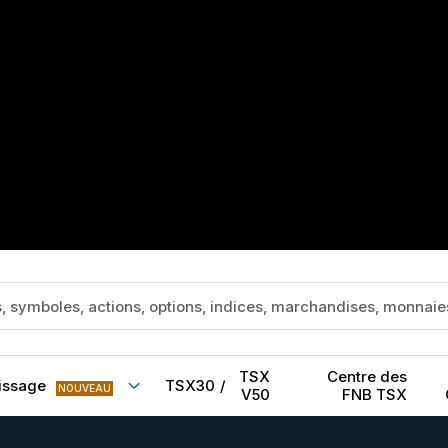
TSX
Centre des
issage
TSX30
/
NOUVEAU
V50
FNB TSX