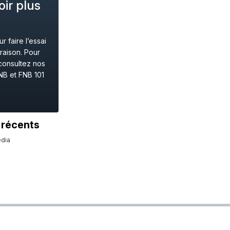
ir plus
 faire l’essai
raison. Pour
consultez nos
NB et FNB 101
 récents
dia