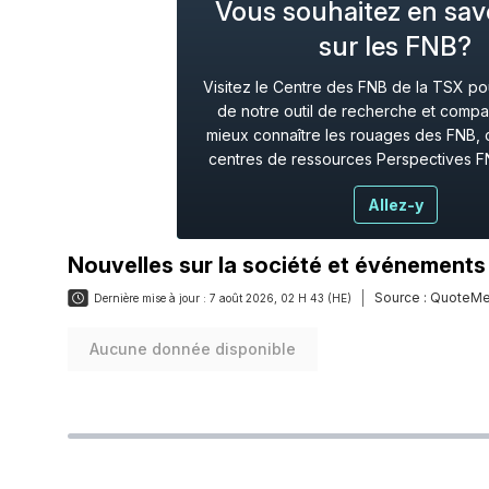
Vous souhaitez en savo
sur les FNB?
Visitez le Centre des FNB de la TSX pour
de notre outil de recherche et compa
mieux connaître les rouages des FNB, 
centres de ressources Perspectives F
Allez-y
Nouvelles sur la société et événements
Source :
QuoteMe
Dernière mise à jour :
7 août 2026, 02 H 43 (HE)
Aucune donnée disponible