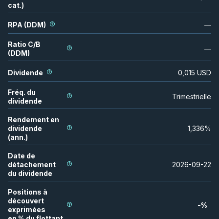
cat.)
RPA (DDM)
—
Ratio C/B
—
(DDM)
Dividende
0,015
USD
Fréq. du
Trimestrielle
dividende
Rendement en
dividende
1,336
%
(ann.)
Date de
détachement
2026-09-22
du dividende
Positions à
découvert
-
%
exprimées
en % du flottant