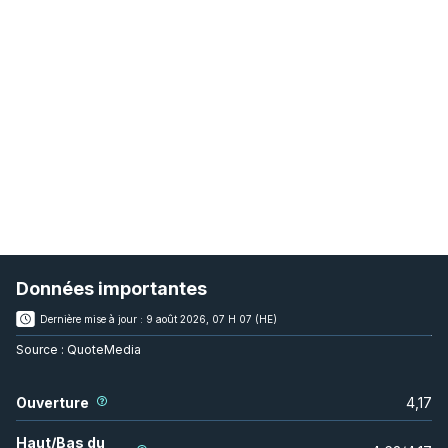
Données importantes
Dernière mise à jour :
9 août 2026, 07 H 07 (HE)
Source :
QuoteMedia
Ouverture
4,17
Haut/Bas du