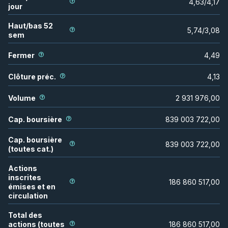
4,63
/
4,17
jour
Haut/bas 52
5,74
/
3,08
sem
Fermer
4,49
Clôture préc.
4,13
Volume
2 931 976,00
Cap. boursière
839 003 722,00
Cap. boursière
839 003 722,00
(toutes cat.)
Actions
inscrites
186 860 517,00
émises et en
circulation
Total des
actions (toutes
186 860 517,00