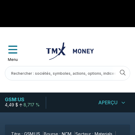
Menu
GSM:US
APERÇU
4,49 $
8,717 %
Titre :
GSM:US
Bourse :
NCM
Secteur :
Materials