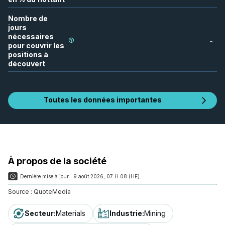
Nombre de
jours
nécessaires
-
pour couvrir les
positions à
découvert
Toutes les données importantes
À propos de la société
Dernière mise à jour :
9 août 2026, 07 H 08 (HE)
Source :
QuoteMedia
Secteur
:
Materials
Industrie
:
Mining