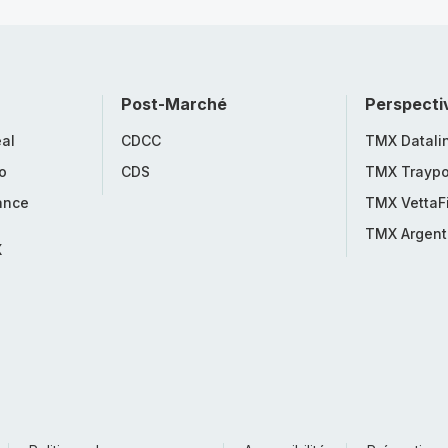
Post-Marché
Perspecti
al
CDCC
TMX Datali
o
CDS
TMX Traypo
ance
TMX VettaF
TMX Argent
X