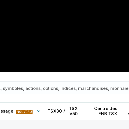
TSX
Centre des
issage
TSX30
/
NOUVEAU
V50
FNB TSX