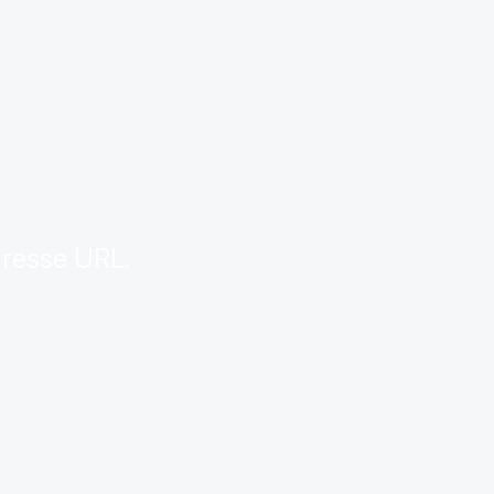
.
dresse URL.