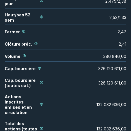
2,475
/
2,38
jour
Haut/bas 52
2,53
/
1,33
sem
Fermer
2,47
Clôture préc.
2,41
Volume
386 846,00
Cap. boursière
326 120 611,00
Cap. boursière
326 120 611,00
(toutes cat.)
Actions
inscrites
132 032 636,00
émises et en
circulation
Total des
actions (toutes
132 032 636,00