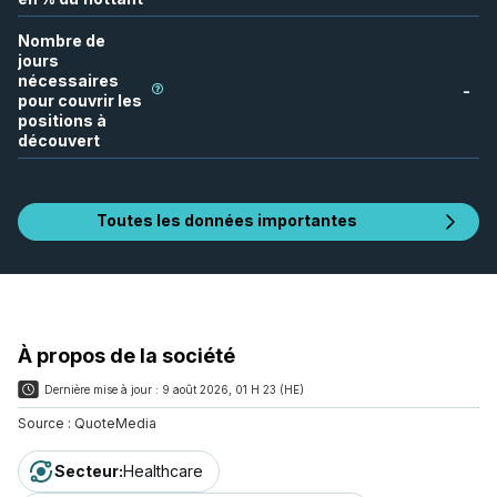
Nombre de
jours
nécessaires
-
pour couvrir les
positions à
découvert
Toutes les données importantes
À propos de la société
Dernière mise à jour :
9 août 2026, 01 H 23 (HE)
Source :
QuoteMedia
Secteur
:
Healthcare