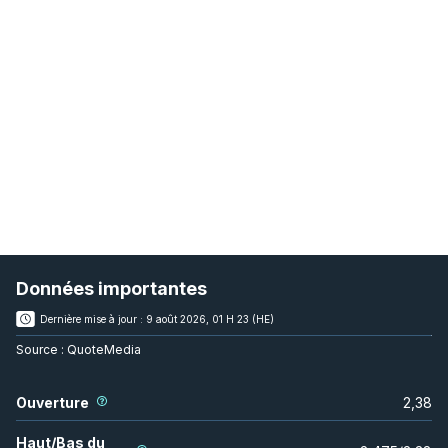
Données importantes
Dernière mise à jour :
9 août 2026, 01 H 23 (HE)
Source :
QuoteMedia
Ouverture
2,38
Haut/Bas du