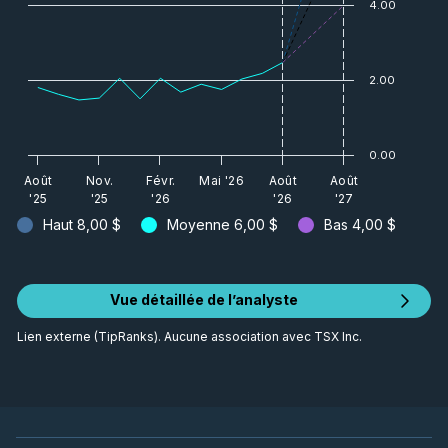
4.00
2.00
0.00
Août
Nov.
Févr.
Mai '26
Août
Août
'25
'25
'26
'26
'27
Haut
8,00 $
Moyenne
6,00 $
Bas
4,00 $
Vue détaillée de l’analyste
Lien externe (TipRanks). Aucune association avec TSX Inc.