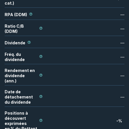
cat.)
RPA (DDM)
—
Ratio C/B
—
(DDM)
Dividende
—
Fréq. du
—
dividende
Rendement en
dividende
—
(ann.)
Date de
détachement
—
du dividende
Positions à
découvert
-
%
exprimées
en % du flottant