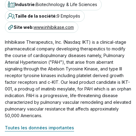
Industrie
:
Biotechnology & Life Sciences
Taille de la société
:
9 Employés
Site web
:
www.inhibikase.com
Inhibikase Therapeutics, Inc. (Nasdaq: IKT) is a clinical-stage
pharmaceutical company developing therapeutics to modify
the course of cardiopulmonary diseases namely, Pulmonary
Arterial Hypertension ("PAH"), that arise from aberrant
signaling through the Abelson Tyrosine Kinase, and type III
receptor tyrosine kinases including platelet derived growth
factor receptors and c-KIT. Our lead product candidate is IKT-
001, a prodrug of imatinib mesylate, for PAH which is an orphan
indication. PAH is a progressive, life-threatening disease
characterized by pulmonary vascular remodeling and elevated
pulmonary vascular resistance that affects approximately
50,000 Americans.
Toutes les données importantes