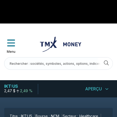
Menu
IKT:US
APERÇU
2,47 $
2,49 %
Titre :
IKT:US
Bourse :
NCM
Secteur :
Healthcare