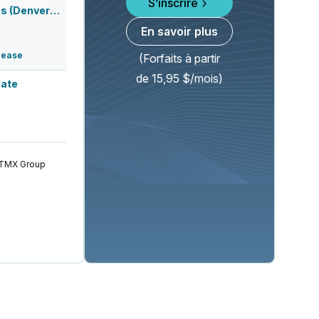
S’inscrire
Mining Forum Americas (Denver Gold Fo...
En savoir plus
lease
(Forfaits à partir
de 15,95 $/mois)
date
 TMX Group