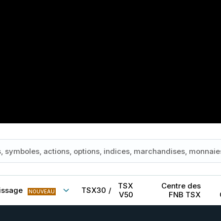
TSX
Centre des
issage
TSX30
/
NOUVEAU
V50
FNB TSX