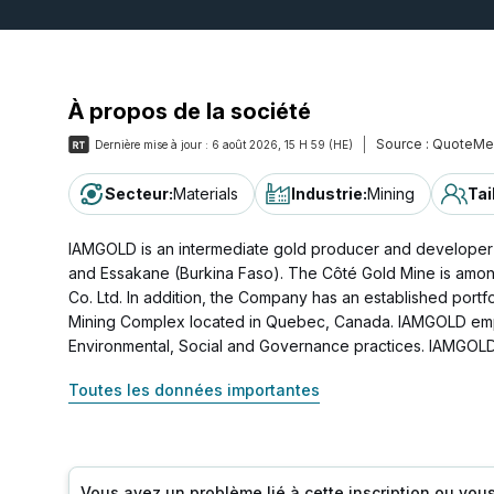
À propos de la société
Source :
QuoteMe
Dernière mise à jour :
6 août 2026, 15 H 59 (HE)
Secteur
:
Materials
Industrie
:
Mining
Tai
IAMGOLD is an intermediate gold producer and developer 
and Essakane (Burkina Faso). The Côté Gold Mine is among
Co. Ltd. In addition, the Company has an established portfo
Mining Complex located in Quebec, Canada. IAMGOLD emplo
Environmental, Social and Governance practices. IAMGOLD
Toutes les données importantes
Vous avez un problème lié à cette inscription ou vou