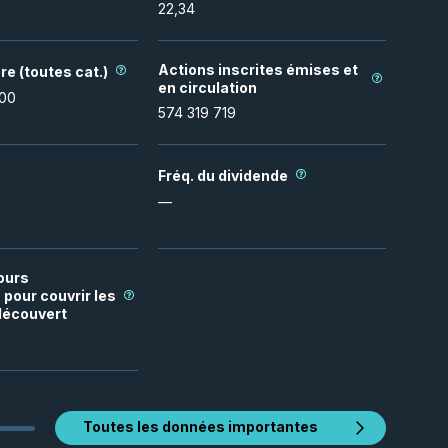
22,34
Actions inscrites émises et
re (toutes cat.)
en circulation
000
574 319 719
Fréq. du dividende
—
ours
pour couvrir les
découvert
Toutes les données importantes