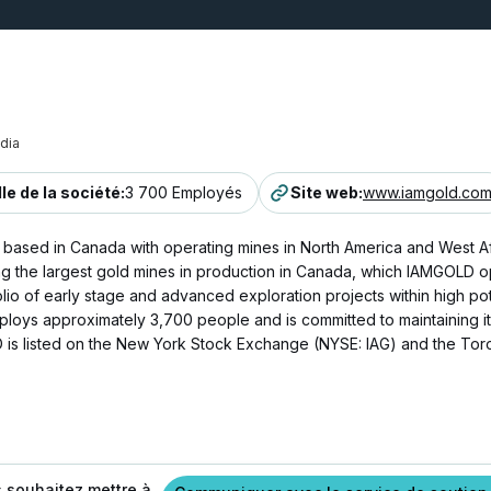
dia
lle de la société
:
3 700 Employés
Site web
:
www.iamgold.co
based in Canada with operating mines in North America and West A
 the largest gold mines in production in Canada, which IAMGOLD op
lio of early stage and advanced exploration projects within high poten
ys approximately 3,700 people and is committed to maintaining its
 is listed on the New York Stock Exchange (NYSE: IAG) and the To
s souhaitez mettre à