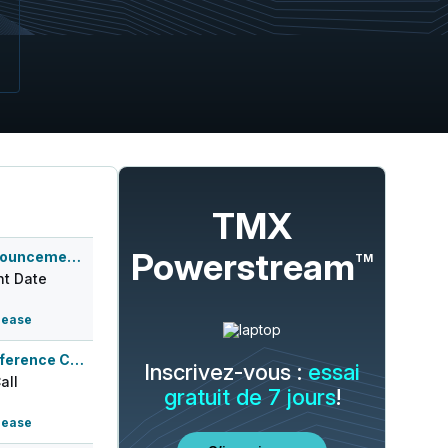
TMX
Powerstream
Q2 2026 Earnings Announcement-After Mkt
TM
t Date
lease
Q2 2026 Earnings Conference Call
Inscrivez-vous :
essai
all
gratuit de 7 jours
!
lease