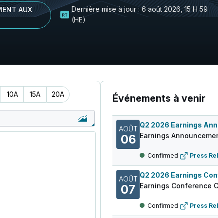
Dernière mise à jour :
6 août 2026, 15 H 59
ENT AUX
(HE)
10A
15A
20A
Événements à venir
AOÛT
Earnings Announcemen
06
Confirmed
Press Re
AOÛT
Earnings Conference C
07
Confirmed
Press Re