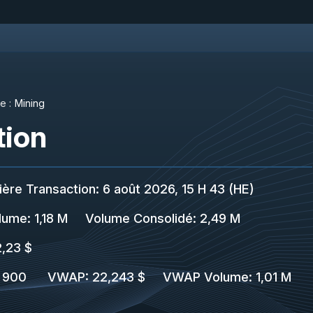
e :
Mining
ion
ière Transaction
:
6 août 2026, 15 H 43 (HE)
lume:
1,18 M
Volume Consolidé
:
2,49 M
,23 $
 900
VWAP
:
22,243 $
VWAP Volume
:
1,01 M