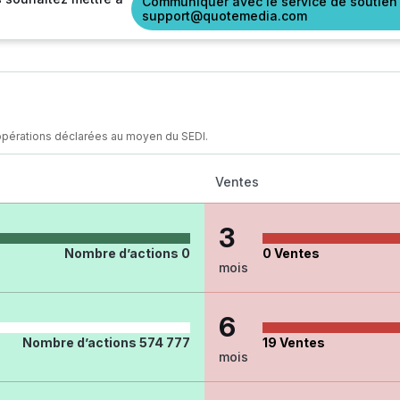
Communiquer avec le service de soutien
support@quotemedia.com
opérations déclarées au moyen du SEDI.
Ventes
3
Nombre d’actions
0
0
Ventes
mois
6
Nombre d’actions
574 777
19
Ventes
mois