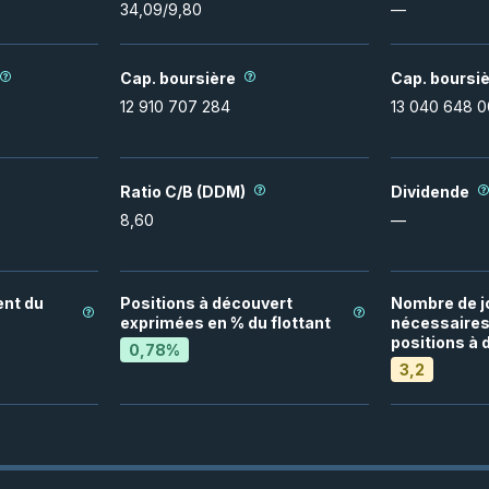
34,09
/
9,80
—
Cap. boursière
Cap. boursiè
12 910 707 284
13 040 648 
Ratio C/B (DDM)
Dividende
8,60
—
nt du
Positions à découvert
Nombre de j
exprimées en % du flottant
nécessaires 
positions à 
0,78
%
3,2