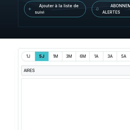
Ajouter à la liste de
ABONNEM
suivi
ALERTES
Période
1J
5J
1M
3M
6M
1A
3A
5A
AIRES