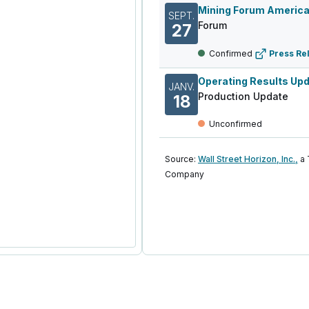
SEPT.
Forum
27
Confirmed
Press Re
Operating Results Up
JANV.
Production Update
18
Unconfirmed
Source:
Wall Street Horizon, Inc.,
a
Company