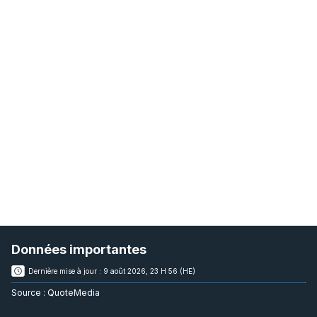
Données importantes
Dernière mise à jour :
9 août 2026, 23 H 56 (HE)
Source :
QuoteMedia