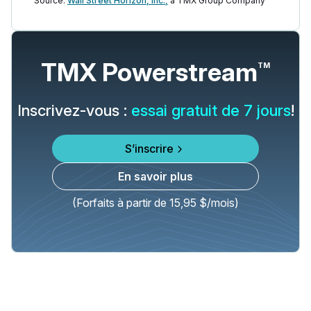
Source:
Wall Street Horizon, Inc.,
a TMX Group Company
TMX Powerstream
TM
Inscrivez-vous :
essai gratuit de 7 jours
!
S’inscrire
En savoir plus
(Forfaits à partir de 15,95 $/mois)