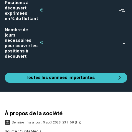
Positions à
découvert
-
%
exprimées
en % du flottant
Nombre de
jours
nécessaires
-
pour couvrir les
positions à
découvert
Toutes les données importantes
À propos de la société
Dernière mise à jour :
9 août 2026, 23 H 56 (HE)
Source :
QuoteMedia