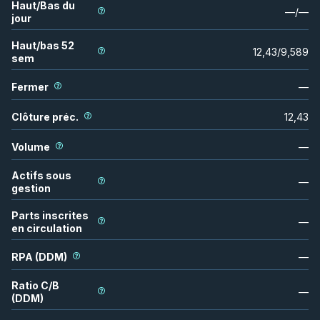
Haut/Bas du
—
/
—
jour
Haut/bas 52
12,43
/
9,589
sem
Fermer
—
Clôture préc.
12,43
Volume
—
Actifs sous
—
gestion
Parts inscrites
—
en circulation
RPA (DDM)
—
Ratio C/B
—
(DDM)