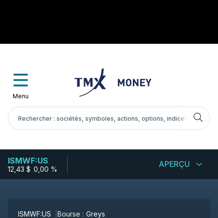
Menu
ISMWF:US
APERÇU
12,43 $
-
0,00 %
ISMWF:US
Bourse :
Greys