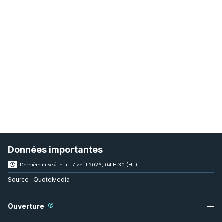
Données importantes
Dernière mise à jour :
7 août 2026, 04 H 30 (HE)
Source :
QuoteMedia
Ouverture
—