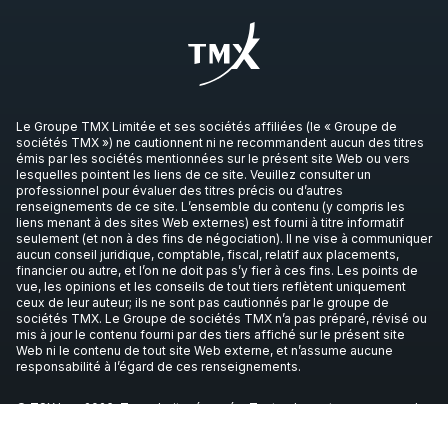
Le Groupe TMX Limitée et ses sociétés affiliées (le « Groupe de
sociétés TMX ») ne cautionnent ni ne recommandent aucun des titres
émis par les sociétés mentionnées sur le présent site Web ou vers
lesquelles pointent les liens de ce site. Veuillez consulter un
professionnel pour évaluer des titres précis ou d’autres
renseignements de ce site. L’ensemble du contenu (y compris les
liens menant à des sites Web externes) est fourni à titre informatif
seulement (et non à des fins de négociation). Il ne vise à communiquer
aucun conseil juridique, comptable, fiscal, relatif aux placements,
financier ou autre, et l’on ne doit pas s’y fier à ces fins. Les points de
vue, les opinions et les conseils de tout tiers reflètent uniquement
ceux de leur auteur; ils ne sont pas cautionnés par le groupe de
sociétés TMX. Le Groupe de sociétés TMX n’a pas préparé, révisé ou
mis à jour le contenu fourni par des tiers affiché sur le présent site
Web ni le contenu de tout site Web externe, et n’assume aucune
responsabilité à l’égard de ces renseignements.
© TSX Inc., 2026. Tous droits réservés. Toutes les autres marques de
commerce mentionnées dans le présent article appartiennent à leurs
propriétaires respectifs.