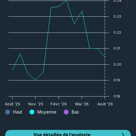
— Cours
0.24
0.23
0.22
0.21
0.20
0.19
0.18
Août '25
Nov. '25
Févr. '26
Mai '26
Août '26
Haut
Moyenne
Bas
Vue détaillée de l’analyste