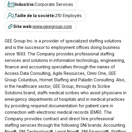
Industrie
:
Corporate Services
Taille de la société
:
210 Employés
Site web
:
www.geegroup.com
GEE Group Inc. is a provider of specialized staffing solutions
and is the successor to employment offices doing business
since 1893. The Company provides professional staffing
services and solutions in information technology, engineering,
finance and accounting specialties through the names of
Access Data Consulting, Agile Resources, Omni One, GEE
Group Columbus, Hornet Staffing and Paladin Consulting. Also,
in the healthcare sector, GEE Group, through its Scribe
Solutions brand, staffs medical scribes who assist physicians in
emergency departments of hospitals and in medical practices
by providing required documentation for patient care in
connection with electronic medical records (EMR). The
Company provides contract and direct hire professional
staffing services through the following SNI brands: Accounting
Now®, SNI Technology®, Legal Now®, SNI Financial®, Staffing