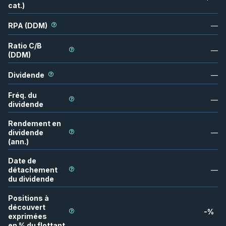
cat.)
RPA (DDM)
—
Ratio C/B
—
(DDM)
Dividende
—
Fréq. du
—
dividende
Rendement en
dividende
—
(ann.)
Date de
détachement
—
du dividende
Positions à
découvert
-
%
exprimées
en % du flottant