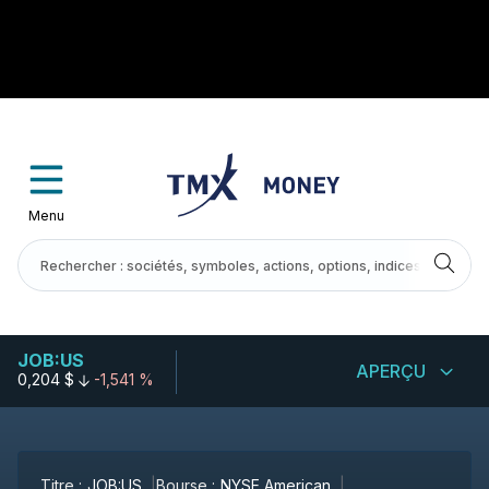
Menu
JOB:US
APERÇU
0,204 $
-1,541 %
Titre :
JOB:US
Bourse :
NYSE American