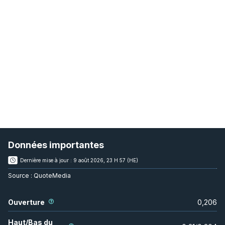
Données importantes
Dernière mise à jour :
9 août 2026, 23 H 57 (HE)
Source :
QuoteMedia
Ouverture
0,206
Haut/Bas du