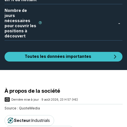
Nombre de
jours
nécessaires
-
pour couvrir les
positions à
découvert
Toutes les données importantes
À propos de la société
Dernière mise à jour :
9 août 2026, 23 H 57 (HE)
Source :
QuoteMedia
Secteur
:
Industrials