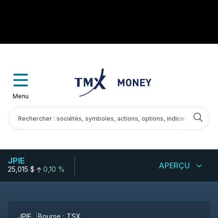
Menu
JPIE
APERÇU
25,015 $
0,10 %
JPIE
Bourse :
TSX