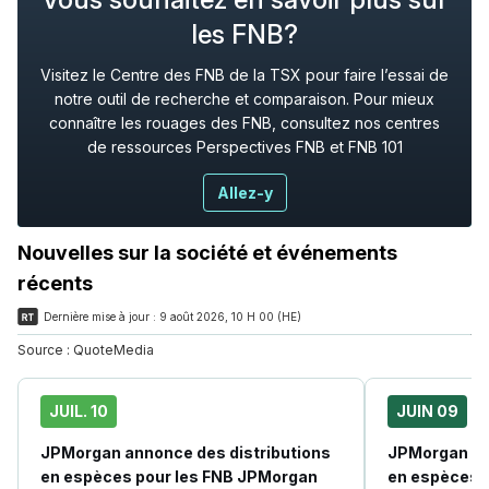
les FNB?
Visitez le Centre des FNB de la TSX pour faire l’essai de
notre outil de recherche et comparaison. Pour mieux
connaître les rouages des FNB, consultez nos centres
de ressources Perspectives FNB et FNB 101
Allez-y
Nouvelles sur la société et événements
récents
Dernière mise à jour :
9 août 2026, 10 H 00 (HE)
Source :
QuoteMedia
JUIL. 10
JUIN 09
JPMorgan annonce des distributions
JPMorgan an
en espèces pour les FNB JPMorgan
en espèces 