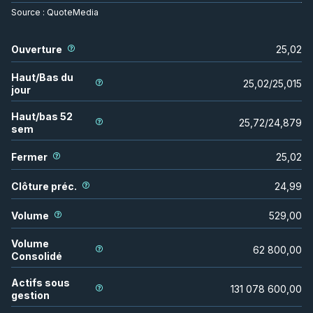
Source :
QuoteMedia
Ouverture
25,02
Haut/Bas du
25,02
/
25,015
jour
Haut/bas 52
25,72
/
24,879
sem
Fermer
25,02
Clôture préc.
24,99
Volume
529,00
Volume
62 800,00
Consolidé
Actifs sous
131 078 600,00
gestion