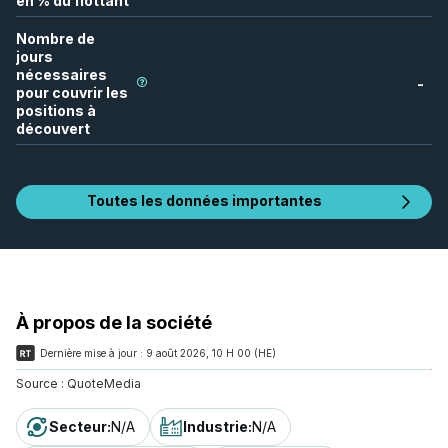
en % du flottant
Nombre de
jours
nécessaires
-
pour couvrir les
positions à
découvert
Toutes les données importantes
À propos de la société
Dernière mise à jour :
9 août 2026, 10 H 00 (HE)
Source :
QuoteMedia
Secteur
:
N/A
Industrie
:
N/A