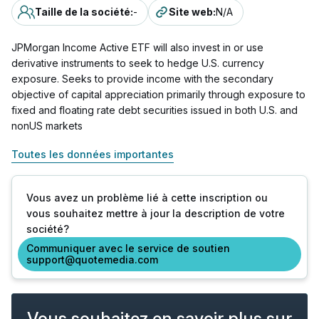
Taille de la société
:
-
Site web
:
N/A
JPMorgan Income Active ETF will also invest in or use
derivative instruments to seek to hedge U.S. currency
exposure. Seeks to provide income with the secondary
objective of capital appreciation primarily through exposure to
fixed and floating rate debt securities issued in both U.S. and
nonUS markets
Toutes les données importantes
Vous avez un problème lié à cette inscription ou
vous souhaitez mettre à jour la description de votre
société?
Communiquer avec le service de soutien
support@quotemedia.com
Vous souhaitez en savoir plus sur