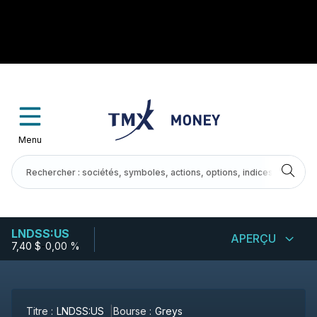
Menu
LNDSS:US
APERÇU
7,40 $
-
0,00 %
Titre :
LNDSS:US
Bourse :
Greys