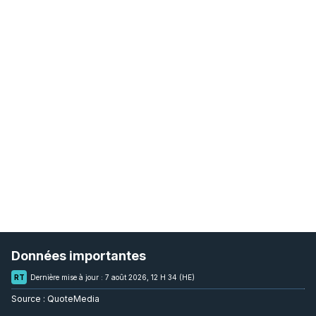
Données importantes
RT
Dernière mise à jour :
7 août 2026, 12 H 34 (HE)
Source :
QuoteMedia