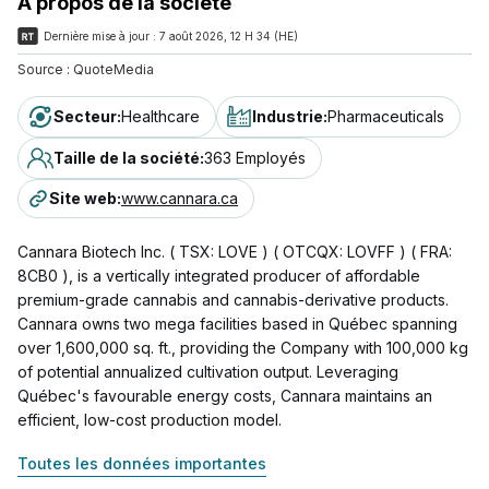
À propos de la société
Dernière mise à jour :
7 août 2026, 12 H 34 (HE)
Source :
QuoteMedia
Secteur
:
Healthcare
Industrie
:
Pharmaceuticals
Taille de la société
:
363 Employés
Site web
:
www.cannara.ca
Cannara Biotech Inc. ( TSX: LOVE ) ( OTCQX: LOVFF ) ( FRA:
8CB0 ), is a vertically integrated producer of affordable
premium-grade cannabis and cannabis-derivative products.
Cannara owns two mega facilities based in Québec spanning
over 1,600,000 sq. ft., providing the Company with 100,000 kg
of potential annualized cultivation output. Leveraging
Québec's favourable energy costs, Cannara maintains an
efficient, low-cost production model.
Toutes les données importantes