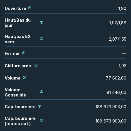
Ouverture
1,90
Haut/Bas du
1,92
/
1,88
jour
Haut/bas 52
2,07
/
1,55
sem
Fermer
—
Clôture préc.
1,93
Volume
77 802,00
Volume
81 446,00
Consolidé
Cap. boursière
188 673 903,00
Cap. boursière
188 673 903,00
(toutes cat.)