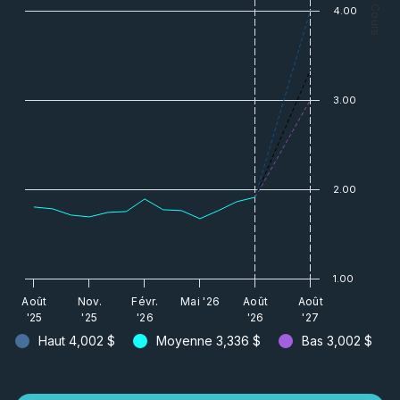
— Cours
4.00
3.00
2.00
1.00
Août
Nov.
Févr.
Mai '26
Août
Août
'25
'25
'26
'26
'27
Haut
4,002 $
Moyenne
3,336 $
Bas
3,002 $