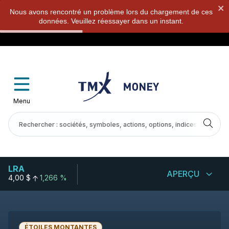
Nous avons rencontré un problème lors du chargement de ces
données. Veuillez réessayer dans un instant.
Menu
LRA
APERÇU
4,00 $
1,266 %
ÉTOILES MONTANTES