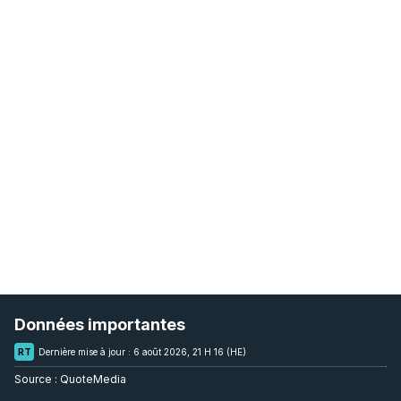
Données importantes
RT
Dernière mise à jour :
6 août 2026, 21 H 16 (HE)
Source :
QuoteMedia