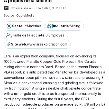
À propos de la société
Dernière mise à jour :
6 août 2026, 21 H 16 (HE)
Source :
QuoteMedia
Secteur
:
Materials
Industrie
:
Mining
Taille de la société
:
0 Employés
Site web
:
www.laraexploration.com
Lara is an exploration company, focused on advancing its
100%-owned Planalto Copper-Gold Project in the Carajás
mining district in northern Brazil. Based on the recent Planalto
PEA report, it is anticipated that Planalto will be developed as a
conventional open pit mine with a low strip-ratio, processing 8
Mtpa via a conventional crushing and grinding circuit followed
by froth flotation. A single saleable chalcopyrite concentrate
with a minor gold credit is to be transported internationally to
third-party smelters. During the first 6 years, the PEA1
production schedule produces on average 36 kt (79 million lb)