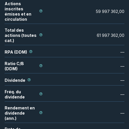
Actions
inscrites
59 997 362,00
émises et en
circulation
Total des
actions (toutes
61 997 362,00
cat.)
RPA (DDM)
—
Ratio C/B
—
(DDM)
Dividende
—
Fréq. du
—
dividende
Rendement en
dividende
—
(ann.)