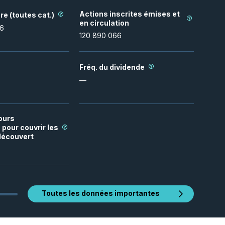
Actions inscrites émises et
re (toutes cat.)
en circulation
06
120 890 066
Fréq. du dividende
—
ours
pour couvrir les
découvert
Toutes les données importantes