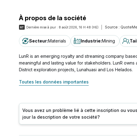
À propos de la société
Source :
QuoteMe
Dernière mise à jour :
8 août 2026, 16 H 48 (HE)
Secteur
:
Materials
Industrie
:
Mining
Tai
LunR is an emerging royalty and streaming company based i
meaningful and lasting value for stakeholders. LunR owns 
District exploration projects, Lunahuasi and Los Helados.
Toutes les données importantes
Vous avez un problème lié à cette inscription ou vou
jour la description de votre société?