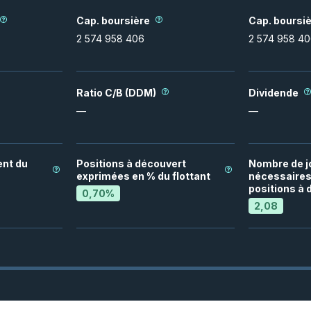
Cap. boursière
Cap. boursiè
2 574 958 406
2 574 958 4
Ratio C/B (DDM)
Dividende
—
—
nt du
Positions à découvert
Nombre de j
exprimées en % du flottant
nécessaires 
positions à 
0,70
%
2,08