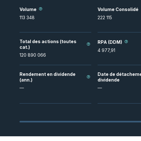
Volume
Volume Consolidé
113 348
222 115
Total des actions (toutes
RPA (DDM)
cat.)
4 977,91
120 890 066
Rendement en dividende
Date de détacheme
(ann.)
dividende
—
—