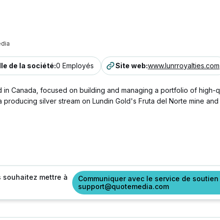
dia
lle de la société
:
0 Employés
Site web
:
www.lunrroyalties.com
n Canada, focused on building and managing a portfolio of high-qua
a producing silver stream on Lundin Gold's Fruta del Norte mine and 
s souhaitez mettre à
Communiquer avec le service de soutien
support@quotemedia.com