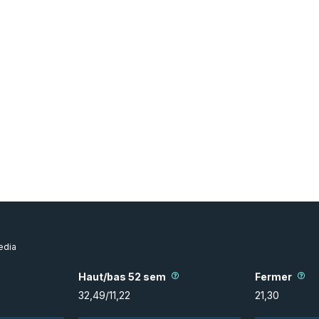
dia
Haut/bas 52 sem
Fermer
32,49
/
11,22
21,30