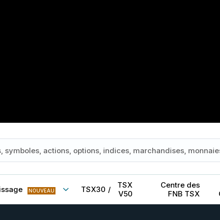
TSX
Centre des
issage
TSX30
/
NOUVEAU
V50
FNB TSX