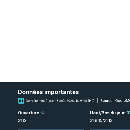
Données importantes
Source :
QuoteMe
RT
Dernière mise à jour :
8 août 2026, 16 H 48 (HE)
Ouverture
Haut/Bas du jour
21,12
21,845
/
21,12