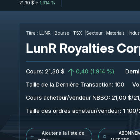
21,30 $
1,914 %
Titre :
LUNR
Bourse :
TSX
Secteur :
Materials
Indust
LunR Royalties Cor
Cours
:
21,30 $
0,40
(
1,914 %
)
Derni
Taille de la Dernière Transaction
:
100
Vo
Cours acheteur/vendeur NBBO
:
21,00 $
/
21
Taille des ordres acheteur/vendeur
:
1 100
/
Ajouter à la liste de
ABONNEM
suivi
ALERTES