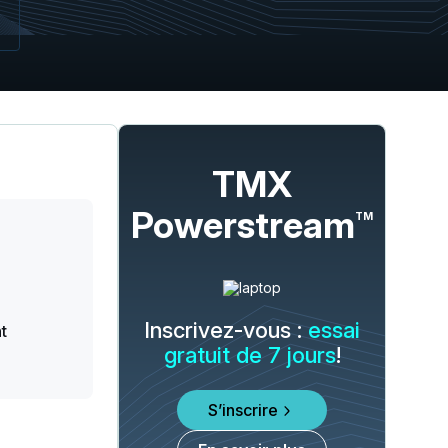
TMX
Powerstream
TM
Inscrivez-vous :
essai
t
gratuit de 7 jours
!
S’inscrire