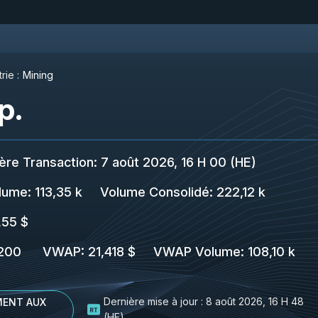
rie :
Mining
p.
ère Transaction
:
7 août 2026, 16 H 00 (HE)
lume:
113,35 k
Volume Consolidé
:
222,12 k
,55 $
200
VWAP
:
21,418 $
VWAP Volume
:
108,10 k
Dernière mise à jour :
8 août 2026, 16 H 48
ENT AUX
(HE)