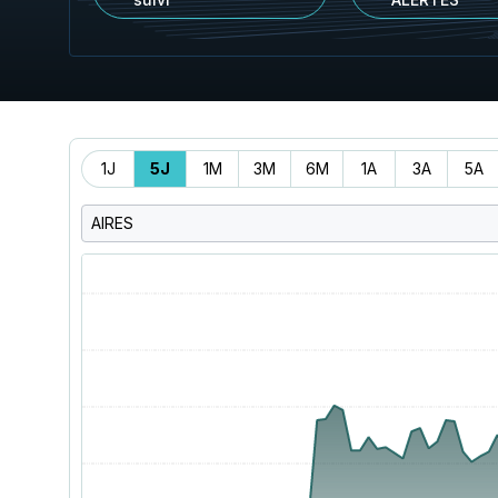
Période
1J
5J
1M
3M
6M
1A
3A
5A
AIRES