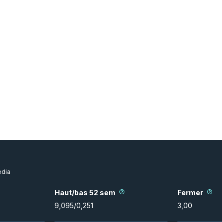
dia
Haut/bas 52 sem
Fermer
9,095
/
0,251
3,00