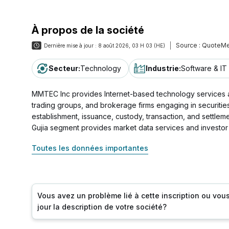
À propos de la société
Source :
QuoteMe
Dernière mise à jour :
8 août 2026, 03 H 03 (HE)
Secteur
:
Technology
Industrie
:
Software & IT
MMTEC Inc provides Internet-based technology services an
trading groups, and brokerage firms engaging in securities 
establishment, issuance, custody, transaction, and settl
Gujia segment provides market data services and investor
Toutes les données importantes
Vous avez un problème lié à cette inscription ou vou
jour la description de votre société?