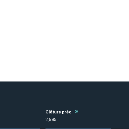
Clôture préc.
2,995