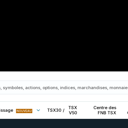
TSX
Centre des
issage
TSX30
/
NOUVEAU
V50
FNB TSX