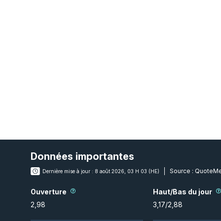
Données importantes
Source :
QuoteMe
Dernière mise à jour :
8 août 2026, 03 H 03 (HE)
Ouverture
Haut/Bas du jour
2,98
3,17
/
2,88