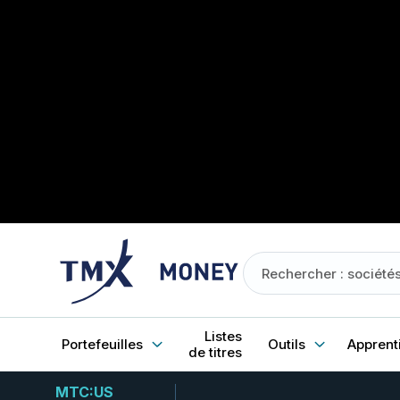
Listes
Portefeuilles
Outils
Apprent
de titres
MTC:US