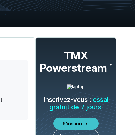
TMX
Powerstream
TM
Inscrivez-vous :
essai
t
gratuit de 7 jours
!
S’inscrire