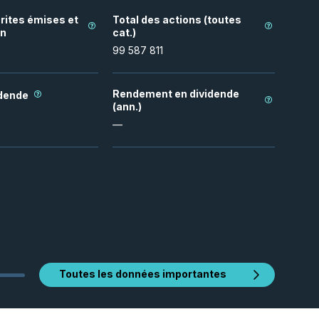
rites émises et
Total des actions (toutes
on
cat.)
99 587 811
Rendement en dividende
idende
(ann.)
—
Toutes les données importantes