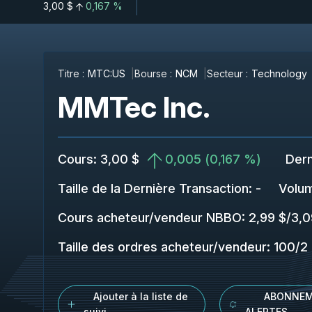
3,00 $
0,167 %
Titre :
MTC:US
Bourse :
NCM
Secteur :
Technology
MMTec Inc.
Cours
:
3,00 $
0,005
(
0,167 %
)
Dern
Taille de la Dernière Transaction
:
-
Volu
Cours acheteur/vendeur NBBO
:
2,99 $
/
3,0
Taille des ordres acheteur/vendeur
:
100
/
2
Ajouter à la liste de
ABONNEM
suivi
ALERTES