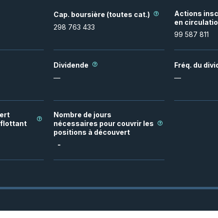
Actions insc
Cap. boursière (toutes cat.)
en circulati
298 763 433
99 587 811
Dividende
Fréq. du div
—
—
ert
Nombre de jours
flottant
nécessaires pour couvrir les
positions à découvert
-