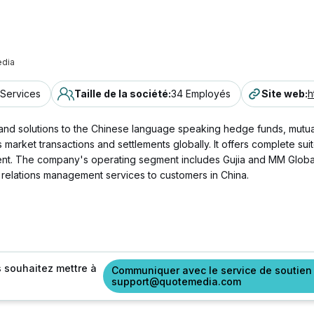
dia
 Services
Taille de la société
:
34 Employés
Site web
:
h
d solutions to the Chinese language speaking hedge funds, mutual 
market transactions and settlements globally. It offers complete suit
ement. The company's operating segment includes Gujia and MM Globa
 relations management services to customers in China.
s souhaitez mettre à
Communiquer avec le service de soutien
support@quotemedia.com