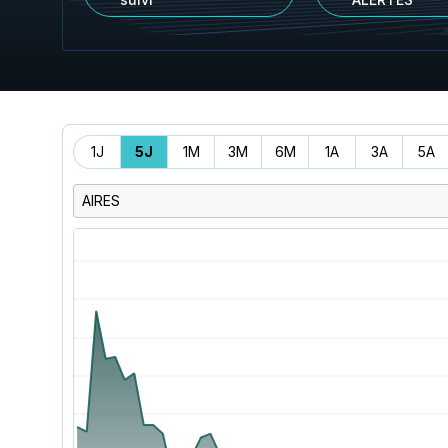
Période
1J
5J
1M
3M
6M
1A
3A
5A
AIRES