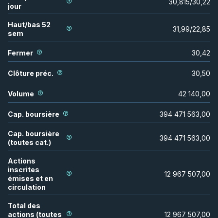
30,815
/
30,22
jour
Haut/bas 52
31,99
/
22,85
sem
Fermer
30,42
Clôture préc.
30,50
Volume
42 140,00
Cap. boursière
394 471 563,00
Cap. boursière
394 471 563,00
(toutes cat.)
Actions
inscrites
12 967 507,00
émises et en
circulation
Total des
actions (toutes
12 967 507,00