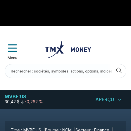
Menu
MVBF:US
APERÇU
30,42 $
-0,262 %
Titre :
MVBF:US
Bourse :
NCM
Secteur :
Finance