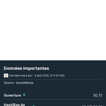
Données importantes
Dernière mise à jour :
6 août 2026, 21 H 53 (HE)
Source :
QuoteMedia
Ouverture
30,72
Haut/Bas du