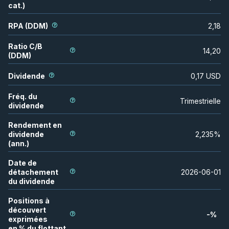
cat.)
RPA (DDM)
2,18
Ratio C/B
14,20
(DDM)
Dividende
0,17
USD
Fréq. du
Trimestrielle
dividende
Rendement en
dividende
2,235
%
(ann.)
Date de
détachement
2026-06-01
du dividende
Positions à
découvert
-
%
exprimées
en % du flottant