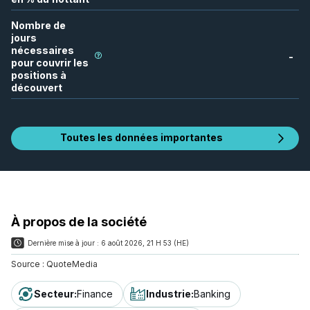
Nombre de
jours
nécessaires
-
pour couvrir les
positions à
découvert
Toutes les données importantes
À propos de la société
Dernière mise à jour :
6 août 2026, 21 H 53 (HE)
Source :
QuoteMedia
Secteur
:
Finance
Industrie
:
Banking