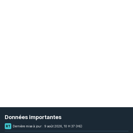
Données importantes
RT
Dernière mise à jour :
9 août 2026, 10 H 37 (HE)