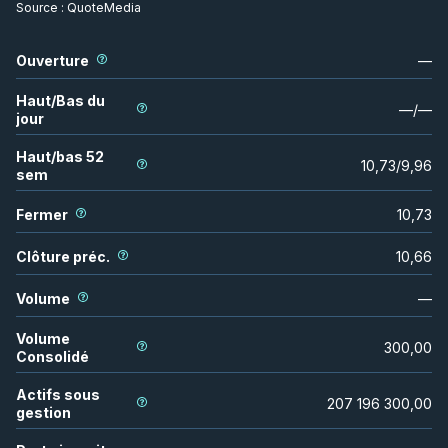
Source :
QuoteMedia
Ouverture
—
Haut/Bas du
—
/
—
jour
Haut/bas 52
10,73
/
9,96
sem
Fermer
10,73
Clôture préc.
10,66
Volume
—
Volume
300,00
Consolidé
Actifs sous
207 196 300,00
gestion