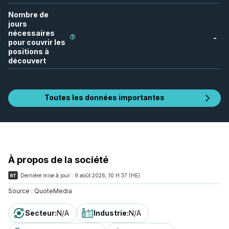
Nombre de
jours
nécessaires
-
pour couvrir les
positions à
découvert
Toutes les données importantes
À propos de la société
Dernière mise à jour :
9 août 2026, 10 H 37 (HE)
Source :
QuoteMedia
Secteur
:
N/A
Industrie
:
N/A