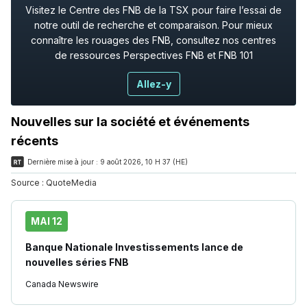
Visitez le Centre des FNB de la TSX pour faire l’essai de
notre outil de recherche et comparaison. Pour mieux
connaître les rouages des FNB, consultez nos centres
de ressources Perspectives FNB et FNB 101
Allez-y
Nouvelles sur la société et événements
récents
Dernière mise à jour :
9 août 2026, 10 H 37 (HE)
Source :
QuoteMedia
MAI 12
Banque Nationale Investissements lance de
nouvelles séries FNB
Canada Newswire