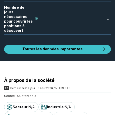
Nombre de
jours
nécessaires
-
pour couvrir les
positions à
découvert
Toutes les données importantes
À propos de la société
Dernière mise à jour :
8 août 2026, 15 H 39 (HE)
Source :
QuoteMedia
Secteur
:
N/A
Industrie
:
N/A