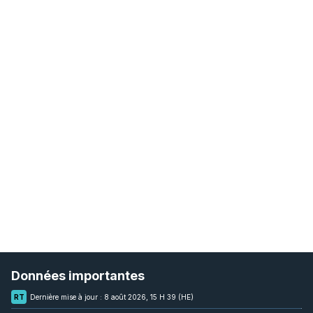
Données importantes
RT
Dernière mise à jour :
8 août 2026, 15 H 39 (HE)