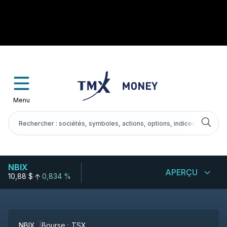
Menu
NBIX
APERÇU
10,88 $
0,834 %
NBIX
Bourse :
TSX