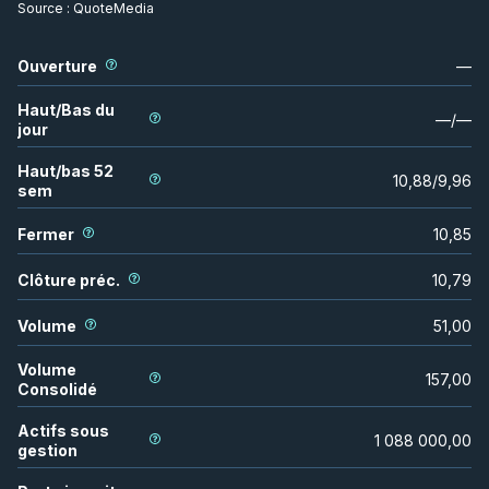
Source :
QuoteMedia
Ouverture
—
Haut/Bas du
—
/
—
jour
Haut/bas 52
10,88
/
9,96
sem
Fermer
10,85
Clôture préc.
10,79
Volume
51,00
Volume
157,00
Consolidé
Actifs sous
1 088 000,00
gestion