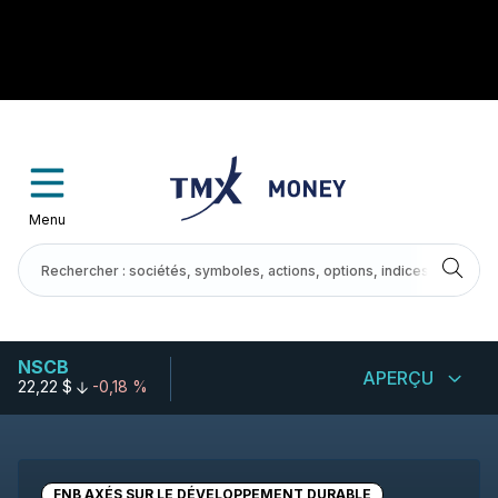
Menu
NSCB
APERÇU
22,22 $
-0,18 %
FNB AXÉS SUR LE DÉVELOPPEMENT DURABLE