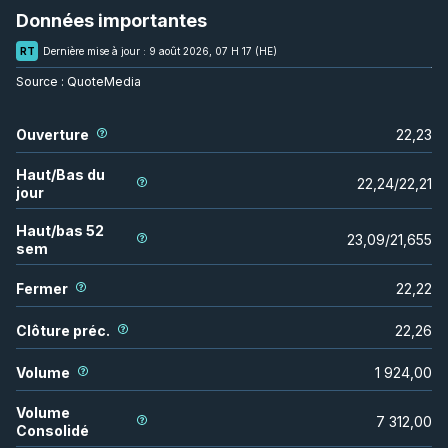
Données importantes
RT
Dernière mise à jour :
9 août 2026, 07 H 17 (HE)
Source :
QuoteMedia
Ouverture
22,23
Haut/Bas du
22,24
/
22,21
jour
Haut/bas 52
23,09
/
21,655
sem
Fermer
22,22
Clôture préc.
22,26
Volume
1 924,00
Volume
7 312,00
Consolidé