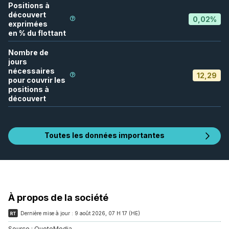
Positions à
découvert
0,02
%
exprimées
en % du flottant
Nombre de
jours
nécessaires
12,29
pour couvrir les
positions à
découvert
Toutes les données importantes
À propos de la société
Dernière mise à jour :
9 août 2026, 07 H 17 (HE)
Source :
QuoteMedia