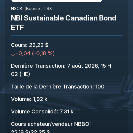
NSCB
Bourse :
TSX
NBI Sustainable Canadian Bond
ETF
Cours
:
22,22 $
-0,04
(
-0,18 %
)
Dernière Transaction
:
7 août 2026, 15 H
02 (HE)
Taille de la Dernière Transaction
:
100
Volume:
1,92 k
Volume Consolidé
:
7,31 k
Cours acheteur/vendeur NBBO
:
22,19 $
/
22,25 $