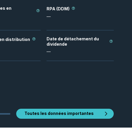
tes en
RPA (DDM)
—
Date de détachement du
n distribution
dividende
—
Toutes les données importantes