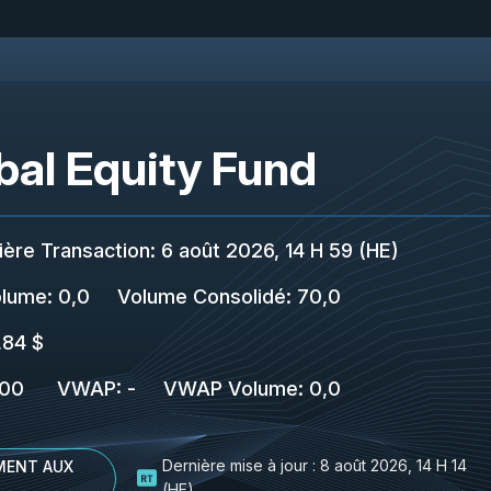
bal Equity Fund
ière Transaction
:
6 août 2026, 14 H 59 (HE)
lume:
0,0
Volume Consolidé
:
70,0
,84 $
00
VWAP
:
-
VWAP Volume
:
0,0
Dernière mise à jour :
8 août 2026, 14 H 14
MENT AUX
(HE)