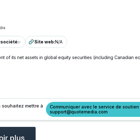
dia
a société
:
-
Site web
:
N/A
t of its net assets in global equity securities (including Canadian equ
s souhaitez mettre à
Communiquer avec le service de soutien
support@quotemedia.com
ir plus