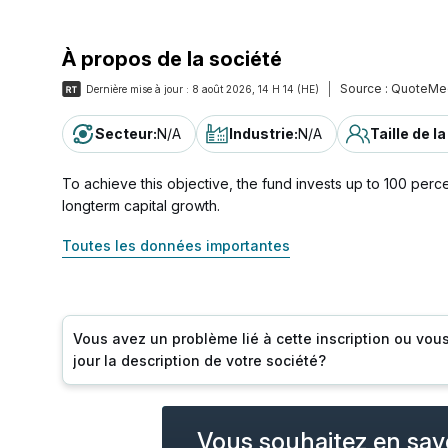
À propos de la société
Source :
QuoteMe
Dernière mise à jour :
8 août 2026, 14 H 14 (HE)
Secteur
:
N/A
Industrie
:
N/A
Taille de l
To achieve this objective, the fund invests up to 100 percen
longterm capital growth.
Toutes les données importantes
Vous avez un problème lié à cette inscription ou vou
jour la description de votre société?
Vous souhaitez en savo