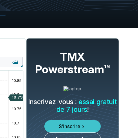
TMX
Powerstream
TM
Inscrivez-vous :
essai gratuit
de 7 jours
!
S’inscrire