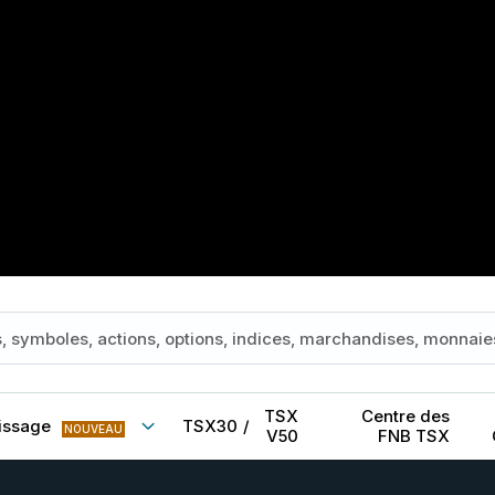
TSX
Centre des
issage
TSX30
/
NOUVEAU
V50
FNB TSX