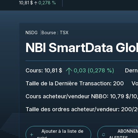
10,81 $
0,278 %
NSDG
Bourse :
TSX
NBI SmartData Glo
Cours
:
10,81 $
0,03
(
0,278 %
)
Dern
Taille de la Dernière Transaction
:
200
Vo
Cours acheteur/vendeur NBBO
:
10,79 $
/
10
Taille des ordres acheteur/vendeur
:
200
/
2
Ajouter à la liste de
ABONNE
suivi
ALERTES