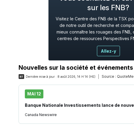
sur les FNB?
Visitez le Centre des FNB de la TSX pour
de notre outil de recherche et compa
mieux connaître les rouages des FNB, 
centres de ressources Perspectives F
Allez-y
Nouvelles sur la société et événements
Source :
QuoteMe
Dernière mise à jour :
8 août 2026, 14 H 14 (HE)
MAI 12
Banque Nationale Investissements lance de nouve
Canada Newswire