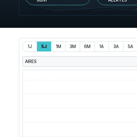
Période
1J
5J
1M
3M
6M
1A
3A
5A
AIRES