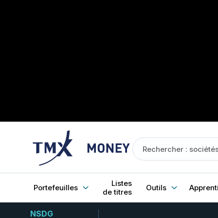
Listes
Portefeuilles
Outils
Apprent
de titres
NSDG