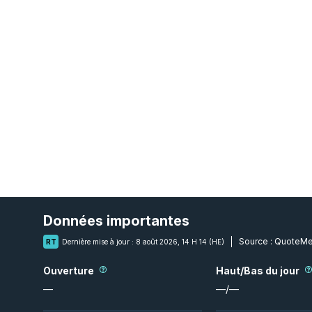
Données importantes
Source :
QuoteMe
RT
Dernière mise à jour :
8 août 2026, 14 H 14 (HE)
Ouverture
Haut/Bas du jour
—
—
/
—