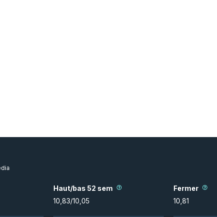
dia
Haut/bas 52 sem
Fermer
10,83
/
10,05
10,81