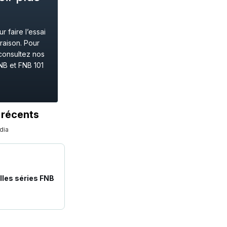
 faire l’essai
raison. Pour
consultez nos
NB et FNB 101
 récents
dia
lles séries FNB