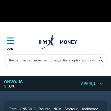
Menu
ONVO:US
APERÇU
$
-
0,00
Titre :
ONVO:US
Bourse :
NCM
Secteur :
Healthcare