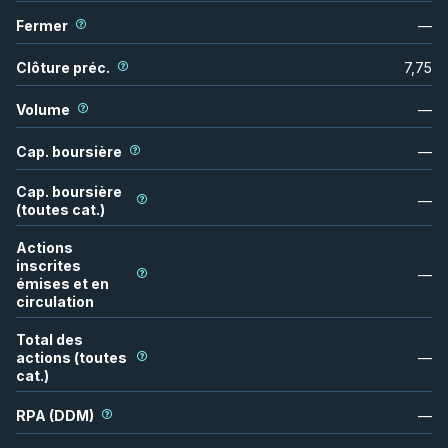
Fermer
—
Clôture préc.
7,75
Volume
—
Cap. boursière
—
Cap. boursière
—
(toutes cat.)
Actions
inscrites
—
émises et en
circulation
Total des
actions (toutes
—
cat.)
RPA (DDM)
—