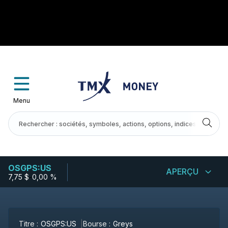
Menu
OSGPS:US
APERÇU
7,75 $
-
0,00 %
Titre :
OSGPS:US
Bourse :
Greys