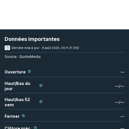
Données importantes
Dernière mise à jour :
8 août 2026, 09 H 21 (HE)
Source :
QuoteMedia
Ouverture
—
Haut/Bas du
—
/
—
jour
Haut/bas 52
—
/
—
sem
Fermer
—
Clôture préc.
—