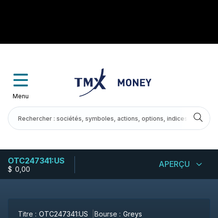
Menu
OTC247341:US
APERÇU
$
-
0,00
Titre :
OTC247341:US
Bourse :
Greys