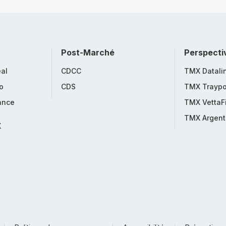
Post-Marché
Perspecti
al
CDCC
TMX Datali
o
CDS
TMX Traypo
ance
TMX VettaF
TMX Argent
X