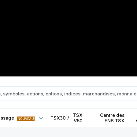
TSX
Centre des
issage
TSX30
/
NOUVEAU
V50
FNB TSX