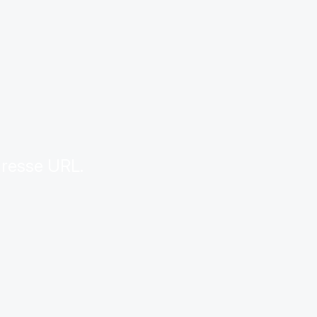
.
dresse URL.