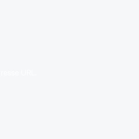
.
dresse URL.