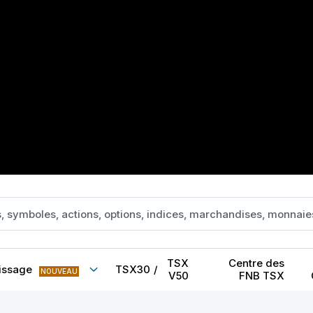
TSX
Centre des
issage
TSX30
/
NOUVEAU
V50
FNB TSX