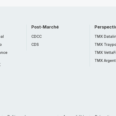
Post-Marché
Perspecti
al
CDCC
TMX Datali
o
CDS
TMX Traypo
ance
TMX VettaF
TMX Argent
X