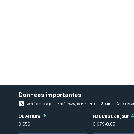
Données importantes
Source :
QuoteMed
Dernière mise à jour :
7 août 2026, 19 H 21 (HE)
Ouverture
Haut/Bas du jour
0,656
0,679
/
0,65