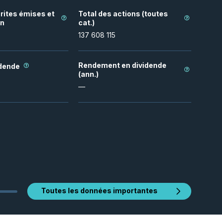
rites émises et
Total des actions (toutes
on
cat.)
137 608 115
Rendement en dividende
idende
(ann.)
—
Toutes les données importantes