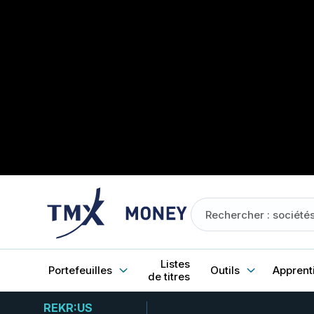
Listes
Portefeuilles
Outils
Apprent
de titres
REKR:US