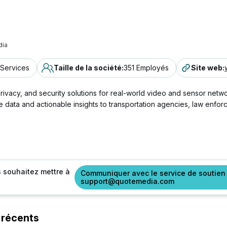
ia
 Services
Taille de la société
:
351 Employés
Site web
:
rivacy, and security solutions for real-world video and sensor net
me data and actionable insights to transportation agencies, law enfo
s souhaitez mettre à
Communiquer avec le service de soutien
support@quotemedia.com
 récents