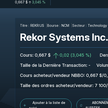
0,667 $
3,045 %
Titre :
REKR:US
Bourse :
NCM
Secteur :
Technology
Rekor Systems Inc
Cours
:
0,667 $
0,02
(
3,045 %
)
Der
Taille de la Dernière Transaction
:
-
Volu
Cours acheteur/vendeur NBBO
:
0,667 $
/
0
Taille des ordres acheteur/vendeur
:
7 100
/
Ajouter à la liste de
ABONNE
suivi
ALERTES