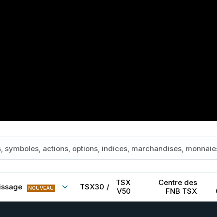
TSX
Centre des
issage
TSX30
/
NOUVEAU
V50
FNB TSX