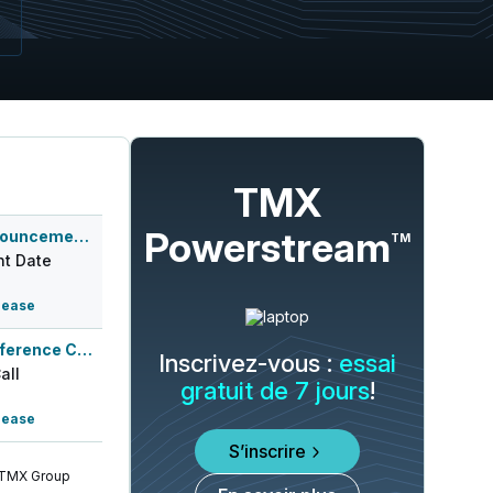
TMX
Powerstream
Q2 2026 Earnings Announcement-After Mkt
TM
t Date
lease
Q2 2026 Earnings Conference Call
Inscrivez-vous :
essai
all
gratuit de 7 jours
!
lease
S’inscrire
 TMX Group