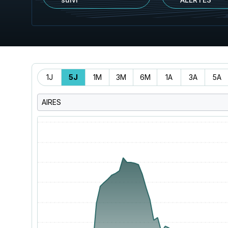
Période
1J
5J
1M
3M
6M
1A
3A
5A
AIRES