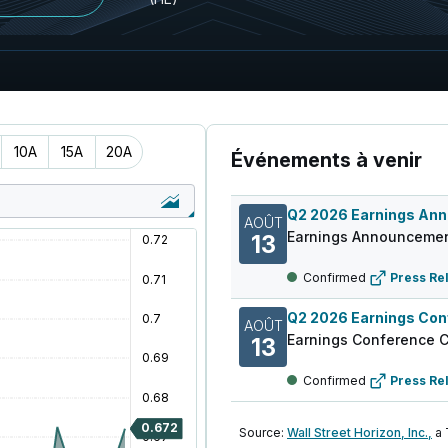
10A
15A
20A
Événements à venir
AOÛT
Earnings Announcemen
13
Confirmed
Press Re
AOÛT
Earnings Conference C
13
Confirmed
Press Re
Source:
Wall Street Horizon, Inc.,
a