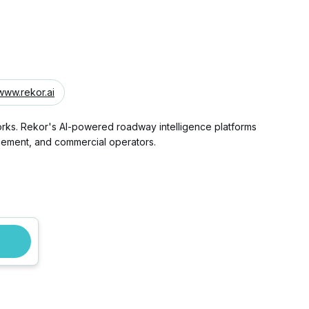
www.rekor.ai
works. Rekor's AI-powered roadway intelligence platforms
rcement, and commercial operators.