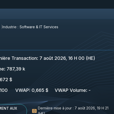
Industrie :
Software & IT Services
.
nière Transaction
:
7 août 2026, 16 H 00 (HE)
me:
787,39 k
,672 $
100
VWAP
:
0,665 $
VWAP Volume
:
-
Dernière mise à jour :
7 août 2026, 19 H 21
MENT AUX
(HE)