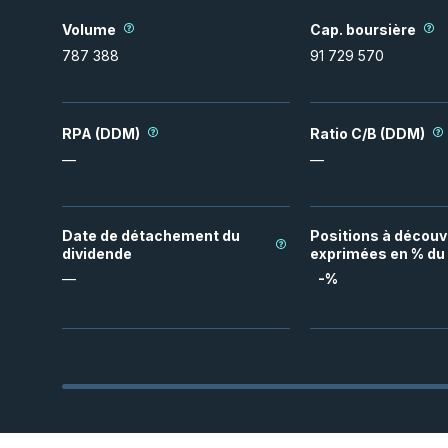
Volume
Cap. boursière
787 388
91 729 570
RPA (DDM)
Ratio C/B (DDM)
—
—
Date de détachement du
Positions à découv
dividende
exprimées en % du 
—
-
%