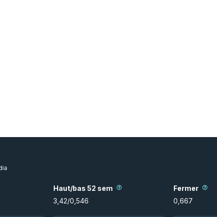
ia
Haut/bas 52 sem
Fermer
3,42
/
0,546
0,667