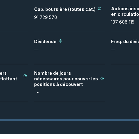
Actions insc
Cap. boursière (toutes cat.)
en circulati
91 729 570
137 608 115
Dividende
Fréq. du div
—
—
ert
Nombre de jours
flottant
nécessaires pour couvrir les
positions à découvert
-