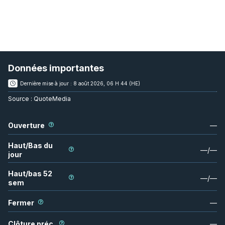
Données importantes
Dernière mise à jour :
8 août 2026, 06 H 44 (HE)
Source :
QuoteMedia
Ouverture
—
Haut/Bas du
—
/
—
jour
Haut/bas 52
—
/
—
sem
Fermer
—
Clôture préc.
—