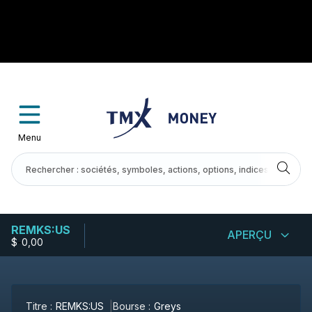
Menu
REMKS:US
APERÇU
$
-
0,00
Titre :
REMKS:US
Bourse :
Greys