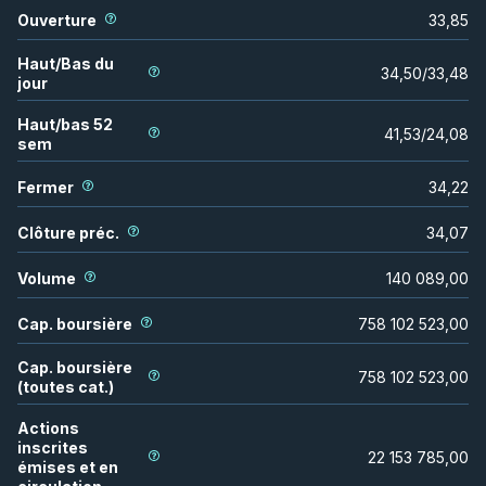
Ouverture
33,85
Haut/Bas du
34,50
/
33,48
jour
Haut/bas 52
41,53
/
24,08
sem
Fermer
34,22
Clôture préc.
34,07
Volume
140 089,00
Cap. boursière
758 102 523,00
Cap. boursière
758 102 523,00
(toutes cat.)
Actions
inscrites
22 153 785,00
émises et en