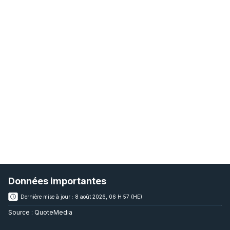
Données importantes
Dernière mise à jour :
8 août 2026, 06 H 57 (HE)
Source :
QuoteMedia