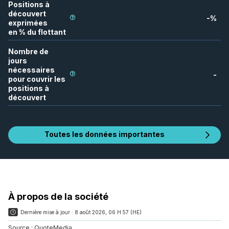
Positions à
découvert
-
%
exprimées
en % du flottant
Nombre de
jours
nécessaires
-
pour couvrir les
positions à
découvert
Toutes les données importantes
À propos de la société
Dernière mise à jour :
8 août 2026, 06 H 57 (HE)
Source :
QuoteMedia