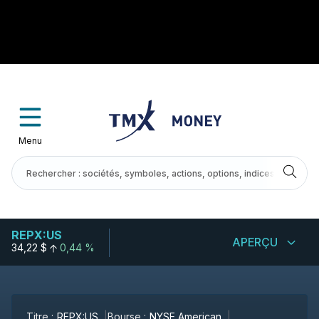
Menu
REPX:US
APERÇU
34,22 $
0,44 %
Titre :
REPX:US
Bourse :
NYSE American