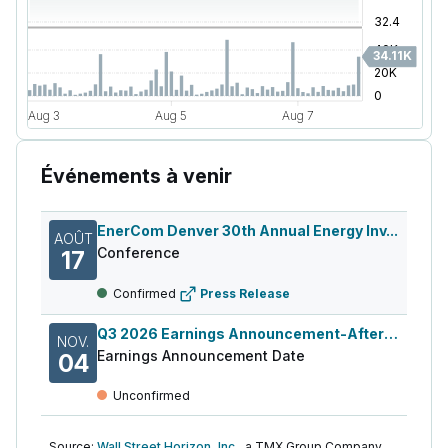
Événements à venir
EnerCom Denver 30th Annual Energy Inv...
AOÛT
Conference
17
Confirmed
Press Release
Q3 2026 Earnings Announcement-After Mkt
NOV.
Earnings Announcement Date
04
Unconfirmed
Source:
Wall Street Horizon, Inc.,
a TMX Group Company