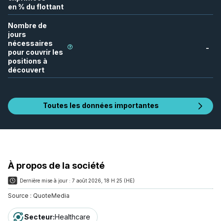
en % du flottant
Nombre de
jours
nécessaires
-
pour couvrir les
positions à
découvert
Toutes les données importantes
À propos de la société
Dernière mise à jour :
7 août 2026, 18 H 25 (HE)
Source :
QuoteMedia
Secteur
:
Healthcare