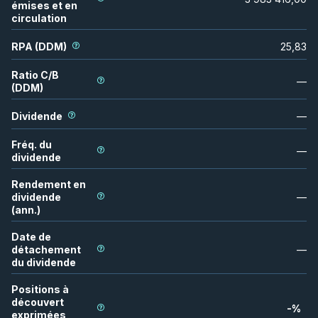
émises et en
circulation
RPA (DDM)
25,83
Ratio C/B
—
(DDM)
Dividende
—
Fréq. du
—
dividende
Rendement en
dividende
—
(ann.)
Date de
détachement
—
du dividende
Positions à
découvert
-
%
exprimées