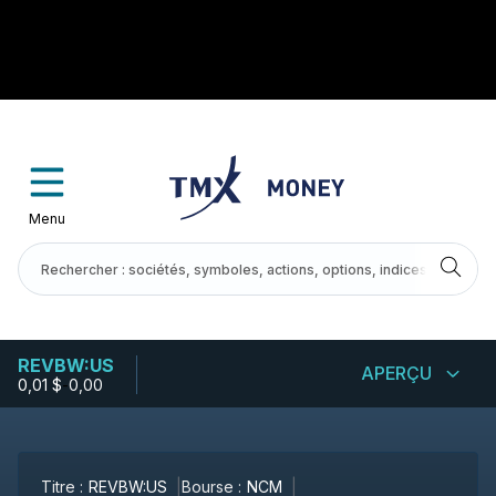
Menu
REVBW:US
APERÇU
0,01 $
-
0,00
Titre :
REVBW:US
Bourse :
NCM