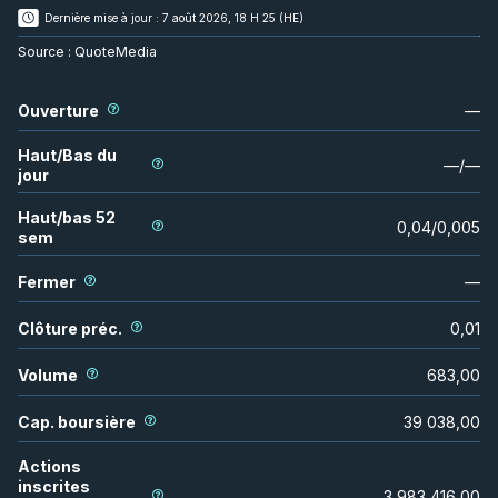
Dernière mise à jour :
7 août 2026, 18 H 25 (HE)
Source :
QuoteMedia
Ouverture
—
Haut/Bas du
—
/
—
jour
Haut/bas 52
0,04
/
0,005
sem
Fermer
—
Clôture préc.
0,01
Volume
683,00
Cap. boursière
39 038,00
Actions
inscrites
3 983 416,00