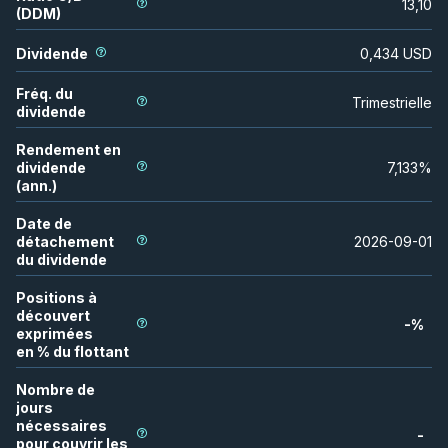
13,10
(DDM)
Dividende
0,434
USD
Fréq. du
Trimestrielle
dividende
Rendement en
dividende
7,133
%
(ann.)
Date de
détachement
2026-09-01
du dividende
Positions à
découvert
-
%
exprimées
en % du flottant
Nombre de
jours
nécessaires
-
pour couvrir les