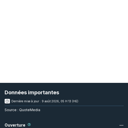
Données importantes
Dernière mise à jour :
9 août 2026, 05 H 13 (HE)
Source :
QuoteMedia
Ouverture
—