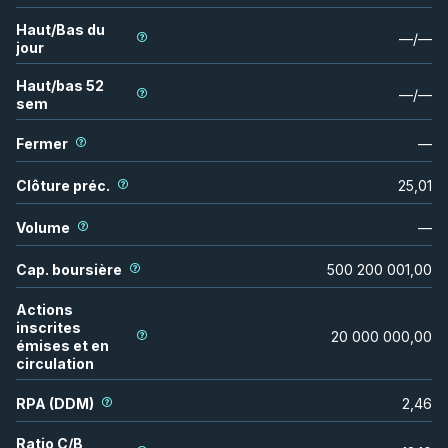
Haut/Bas du
—
/
—
jour
Haut/bas 52
—
/
—
sem
Fermer
—
Clôture préc.
25,01
Volume
—
Cap. boursière
500 200 001,00
Actions
inscrites
20 000 000,00
émises et en
circulation
RPA (DDM)
2,46
Ratio C/B