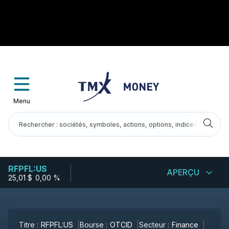
Menu
RFPFL:US
APERÇU
25,01 $
-
0,00 %
Titre :
RFPFL:US
Bourse :
OTCID
Secteur :
Finance