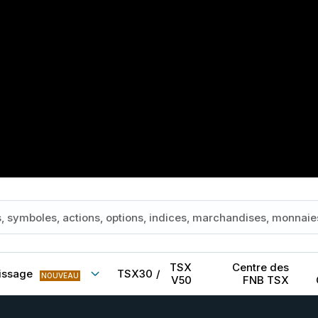
TSX
Centre des
issage
TSX30
/
NOUVEAU
V50
FNB TSX