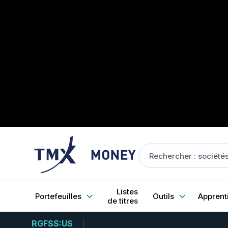
Listes
Portefeuilles
Outils
Apprent
de titres
RGFSS:US