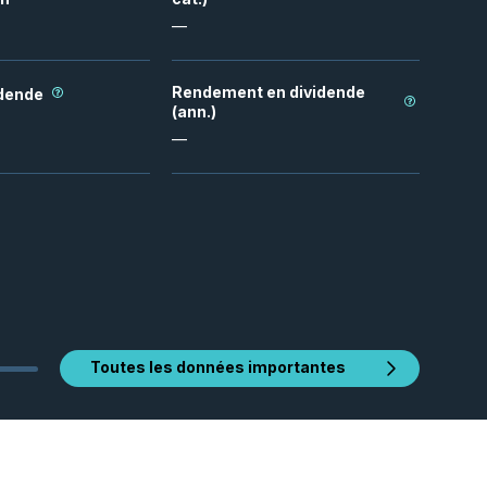
—
Rendement en dividende
idende
(ann.)
—
Toutes les données importantes