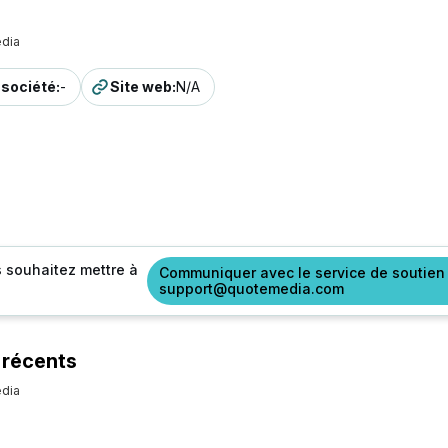
dia
a société
:
-
Site web
:
N/A
s souhaitez mettre à
Communiquer avec le service de soutien
support@quotemedia.com
 récents
dia