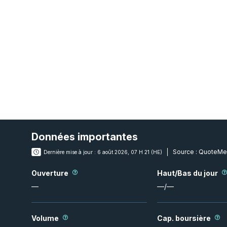
Données importantes
Source :
QuoteMe
Dernière mise à jour :
6 août 2026, 07 H 21 (HE)
Ouverture
Haut/Bas du jour
—
—
/
—
Volume
Cap. boursière