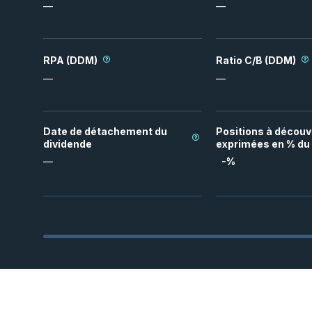
—
—
RPA (DDM)
Ratio C/B (DDM)
—
—
Date de détachement du
Positions à découv
dividende
exprimées en % du 
—
-
%