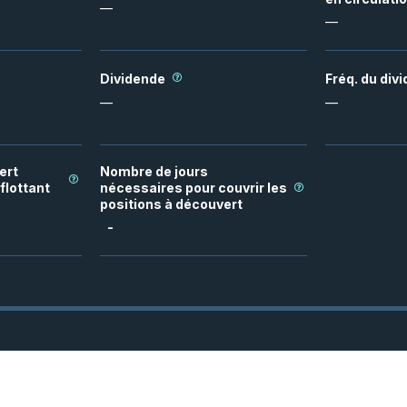
—
—
Dividende
Fréq. du div
—
—
ert
Nombre de jours
flottant
nécessaires pour couvrir les
positions à découvert
-