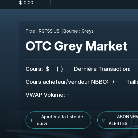
$
-
0,00
Titre :
RGFSS:US
Bourse :
Greys
OTC Grey Market
Cours
:
$
-
(
-
)
Dernière Transaction
:
Cours acheteur/vendeur NBBO
:
-
/
-
Tail
VWAP Volume
:
-
Ajouter à la liste de
ABONNEM
suivi
ALERTES