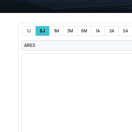
Période
1J
5J
1M
3M
6M
1A
3A
5A
AIRES