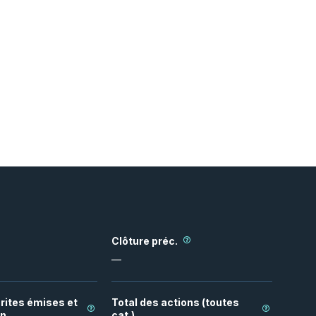
Clôture préc.
—
rites émises et
Total des actions (toutes
on
cat.)