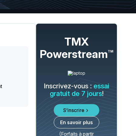
TMX
Powerstream
TM
Inscrivez-vous :
essai
t
gratuit de 7 jours
!
S’inscrire
En savoir plus
(Forfaits à partir