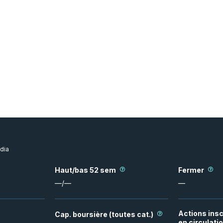
dia
Haut/bas 52 sem
Fermer
—
/
—
—
Actions insc
Cap. boursière (toutes cat.)
en circulati