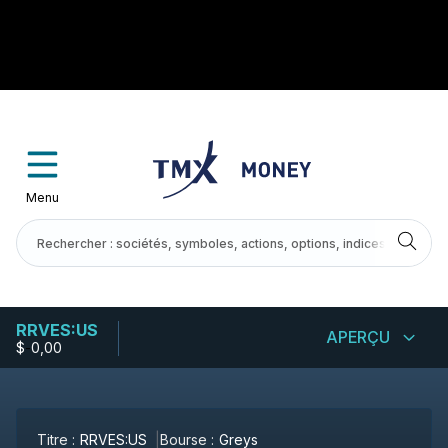
Menu
RRVES:US
APERÇU
$
-
0,00
Titre :
RRVES:US
Bourse :
Greys