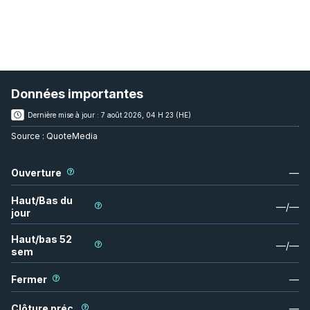
Données importantes
Dernière mise à jour :
7 août 2026, 04 H 23 (HE)
Source :
QuoteMedia
Ouverture
—
Haut/Bas du
—
/
—
jour
Haut/bas 52
—
/
—
sem
Fermer
—
Clôture préc.
—